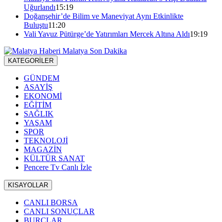
Uğurlandı
15:19
Doğanşehir’de Bilim ve Maneviyat Aynı Etkinlikte
Buluştu
11:20
Vali Yavuz Pütürge’de Yatırımları Mercek Altına Aldı
19:19
KATEGORİLER
GÜNDEM
ASAYİŞ
EKONOMİ
EĞİTİM
SAĞLIK
YAŞAM
SPOR
TEKNOLOJİ
MAGAZİN
KÜLTÜR SANAT
Pencere Tv Canlı İzle
KISAYOLLAR
CANLI BORSA
CANLI SONUÇLAR
BURÇLAR