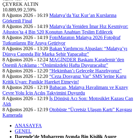
ÇEYREK ALTIN
10.889,99
2,59%
8 Ağustos 2026 - 16:19
Malatya’da Yaz Kur’an Kurslarına
Görkemli Final
8 Ağustos 2026 - 14:19
Malatya’da Yeniden İmar Hız Kesmiyor:
Ağustos’ta 4 Bin 520 Konutun Anahtarı Teslim Edilecek
8 Ağustos 2026 - 14:19
FotoMaraton Malatya 2026 Fotoğraf
Tutkunlarını Bir Araya Getiriyor
8 Ağustos 2026 - 13:20
Bakan Yardımcısı Alpaslan: “Malatya’yı
Dünya Çapında Bir Marka Şehir Yapacağız”
8 Ağustos 2026 - 12:24
MAGİNDER Başkanı Karademir’den
Önemli Açıklama : “Önümüzdeki Hafta Duyuracağız”
8 Ağustos 2026 - 12:20
“Hekimhan’ı Geleceğe Hazırlıyoruz”
8 Ağustos 2026 - 12:20
“Ceza Dosyanız Var” SMS’lerine Karşı
Kritik Uyarı: Panikle Hareket Etmeyin!
8 Ağustos 2026 - 12:19
Babacan, Malatya Havalimanı ve Kuzey
Çevre Yolu İçin Açılış Takvimini Duyurdu
8 Ağustos 2026 - 12:19
İş Dönüşü Acı Son: Motosiklet Kazası Can
Aldı
8 Ağustos 2026 - 12:19
Otobüste “Ücretsiz Ulaşım Kartı” Kavgası
Kamerada
ANASAYFA
GENEL
Darende’de Muharrem Ayında Bin Kişilik Aşure