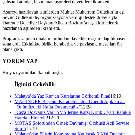
çalışan kadınlar, hazırlanan aşureleri davetlilere ikram etti.
Aşureyi hazırlayan isimlerden Muhtar Muharrem Gültekin’in eşi
Sevim Gültekin de, organizasyona verdiği destek dolayısıyla
Darende Belediye Başkanı Alican Bozkurt’a teşekkür ederek
hazırlanan aşureden ikram etti.
Program, yapılan duaların ardından davetlilere aşure dağıtılmasıyla
sona erdi. Etkinlikte birlik, beraberlik ve paylaşma mesajları ön
plana çıktı.
YORUM YAP
Bu yazı yorumlara kapatılmıştır.
İlginizi Çekebilir
Malatya’da Yaz Kur’an Kurslarına Görkemli Final
16:19
MAGİNDER Başkanı Karademir’den Önemli Açıklama :
“Önümüzdeki Hafta Duyuracağız”
12:24
“Ceza Dosyanız Var” SMS’lerine Karşı Kritik Uyarı: Panikle
Hareket Etmeyin!
12:20
MOTAŞ Şoföründen Örnek Davranış: Otobüsü Acil Servise
Sürdü
15:19
Malatya’dan Filistin Konvoyuna Katılacak 9 Kişi Dualarla