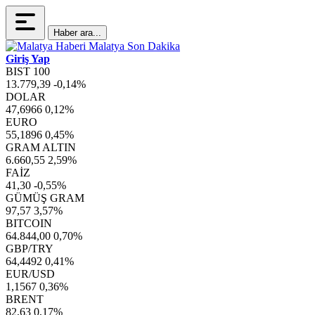
Haber ara...
Giriş Yap
BIST 100
13.779,39
-0,14%
DOLAR
47,6966
0,12%
EURO
55,1896
0,45%
GRAM ALTIN
6.660,55
2,59%
FAİZ
41,30
-0,55%
GÜMÜŞ GRAM
97,57
3,57%
BITCOIN
64.844,00
0,70%
GBP/TRY
64,4492
0,41%
EUR/USD
1,1567
0,36%
BRENT
82,63
0,17%