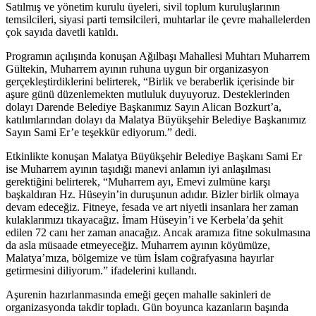
Satılmış ve yönetim kurulu üyeleri, sivil toplum kuruluşlarının
temsilcileri, siyasi parti temsilcileri, muhtarlar ile çevre mahallelerden
çok sayıda davetli katıldı.
Programın açılışında konuşan Ağılbaşı Mahallesi Muhtarı Muharrem
Gültekin, Muharrem ayının ruhuna uygun bir organizasyon
gerçekleştirdiklerini belirterek, “Birlik ve beraberlik içerisinde bir
aşure günü düzenlemekten mutluluk duyuyoruz. Desteklerinden
dolayı Darende Belediye Başkanımız Sayın Alican Bozkurt’a,
katılımlarından dolayı da Malatya Büyükşehir Belediye Başkanımız
Sayın Sami Er’e teşekkür ediyorum.” dedi.
Etkinlikte konuşan Malatya Büyükşehir Belediye Başkanı Sami Er
ise Muharrem ayının taşıdığı manevi anlamın iyi anlaşılması
gerektiğini belirterek, “Muharrem ayı, Emevi zulmüne karşı
başkaldıran Hz. Hüseyin’in duruşunun adıdır. Bizler birlik olmaya
devam edeceğiz. Fitneye, fesada ve art niyetli insanlara her zaman
kulaklarımızı tıkayacağız. İmam Hüseyin’i ve Kerbela’da şehit
edilen 72 canı her zaman anacağız. Ancak aramıza fitne sokulmasına
da asla müsaade etmeyeceğiz. Muharrem ayının köyümüze,
Malatya’mıza, bölgemize ve tüm İslam coğrafyasına hayırlar
getirmesini diliyorum.” ifadelerini kullandı.
Aşurenin hazırlanmasında emeği geçen mahalle sakinleri de
organizasyonda takdir topladı. Gün boyunca kazanların başında