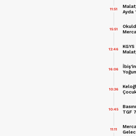
Malat
11:51
Ayda 
Okuld
15:51
Merca
Eğiti
KGYS 
12:46
Malat
Sürüc
İbiş’
16:06
Yoğun 
Keloğ
10:36
Çocuk
Basın
10:45
TGF 7
Topla
Merca
11:11
Gelec