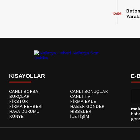
Beton
12:56
Yaral
KISAYOLLAR
E-
CANLI BORSA
CANLI SONUÇLAR
BURÇLAR
CANLI TV
FİKSTÜR
FİRMA EKLE
FİRMA REHBERİ
HABER GÖNDER
mal
HAVA DURUMU
HİSSELER
habe
KÜNYE
İLETİŞİM
gönd