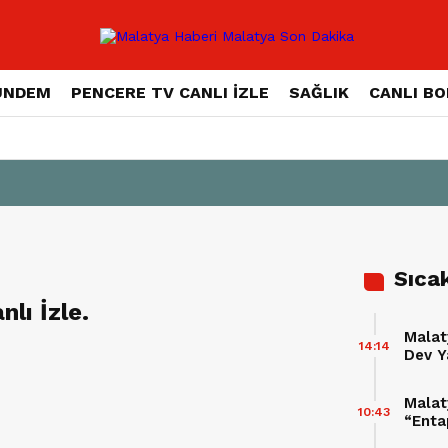
ÜNDEM
PENCERE TV CANLI İZLE
SAĞLIK
CANLI B
Sıca
lı İzle.
Malat
14:14
Dev Y
Fabrik
Malat
10:43
“Enta