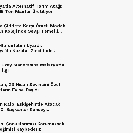
ya’da Alternatif Tarım Atağı:
15 Ton Mantar Üretiliyor
a Şiddete Karşı Örnek Model:
n Koleji’nde Sevgi Temelli
m
Görüntüleri Uyardı:
ya’da Kazalar Zincirinde
ü Hataları Öne Çıktı
in Uzay Macerasına Malatya’da
İlgi
lan, 23 Nisan Sevincini Özel
ların Evine Taşıdı
ın Kalbi Eskişehir’de Atacak:
0. Başkanlar Konseyi
nıyor
n: Çocuklarımızı Korumazsak
eğimizi Kaybederiz