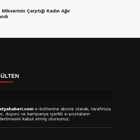
 Mikserinin Çarptığı Kadın Ağır
andı
BÜLTEN
atyahaberi.com
e-bültenine abone olarak, tarafınıza
r, duyuru ve kampanya içerikli e-postaların
erilmesini kabul etmiş olursunuz.