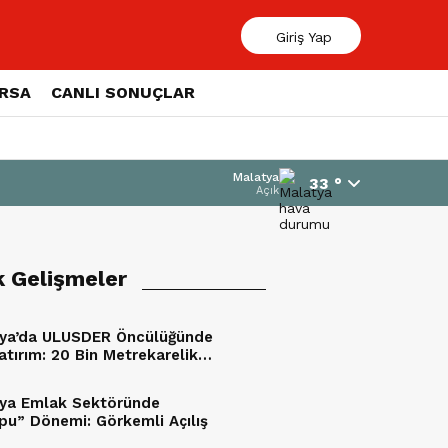
Giriş Yap
ORSA
CANLI SONUÇLAR
Malatya
33 °
Açık
k Gelişmeler
ya’da ULUSDER Öncülüğünde
atırım: 20 Bin Metrekarelik
a Alındı
ya Emlak Sektöründe
pu” Dönemi: Görkemli Açılış