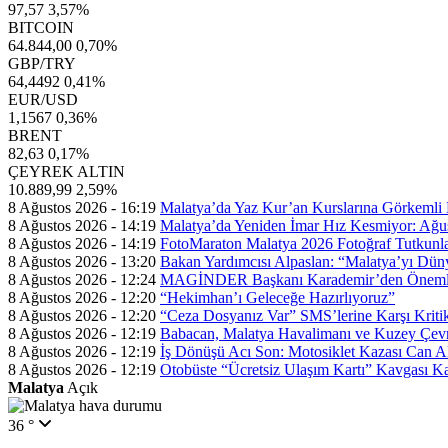
97,57
3,57%
BITCOIN
64.844,00
0,70%
GBP/TRY
64,4492
0,41%
EUR/USD
1,1567
0,36%
BRENT
82,63
0,17%
ÇEYREK ALTIN
10.889,99
2,59%
8 Ağustos 2026 - 16:19
Malatya’da Yaz Kur’an Kurslarına Görkemli 
8 Ağustos 2026 - 14:19
Malatya’da Yeniden İmar Hız Kesmiyor: Ağus
8 Ağustos 2026 - 14:19
FotoMaraton Malatya 2026 Fotoğraf Tutkunlar
8 Ağustos 2026 - 13:20
Bakan Yardımcısı Alpaslan: “Malatya’yı Dün
8 Ağustos 2026 - 12:24
MAGİNDER Başkanı Karademir’den Önemli 
8 Ağustos 2026 - 12:20
“Hekimhan’ı Geleceğe Hazırlıyoruz”
8 Ağustos 2026 - 12:20
“Ceza Dosyanız Var” SMS’lerine Karşı Kritik
8 Ağustos 2026 - 12:19
Babacan, Malatya Havalimanı ve Kuzey Çevre
8 Ağustos 2026 - 12:19
İş Dönüşü Acı Son: Motosiklet Kazası Can A
8 Ağustos 2026 - 12:19
Otobüste “Ücretsiz Ulaşım Kartı” Kavgası 
Malatya
Açık
36 °