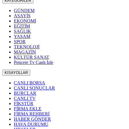
KATEGORİLER
GÜNDEM
ASAYİŞ
EKONOMİ
EĞİTİM
SAĞLIK
YAŞAM
SPOR
TEKNOLOJİ
MAGAZİN
KÜLTÜR SANAT
Pencere Tv Canlı İzle
KISAYOLLAR
CANLI BORSA
CANLI SONUÇLAR
BURÇLAR
CANLI TV
FİKSTÜR
FİRMA EKLE
FİRMA REHBERİ
HABER GÖNDER
HAVA DURUMU