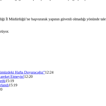
kliği İl Müdürlüğü’ne başvurarak yapının güvenli olmadığı yönünde tal
rüyor.
müzdeki Hafta Duyuracağız”
12:24
Hareket Etmeyin!
12:20
ürdü
15:19
rlandı
15:19
20