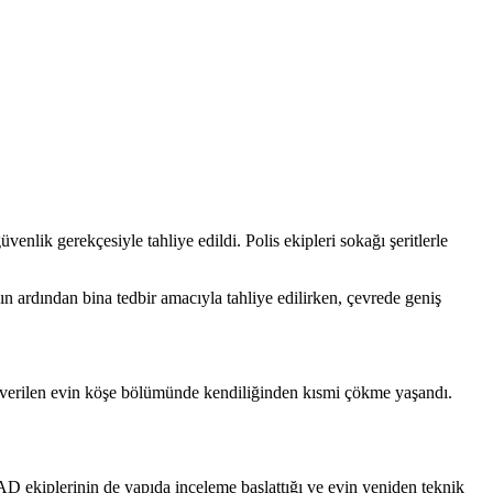
nlik gerekçesiyle tahliye edildi. Polis ekipleri sokağı şeritlerle
 ardından bina tedbir amacıyla tahliye edilirken, çevrede geniş
u verilen evin köşe bölümünde kendiliğinden kısmi çökme yaşandı.
FAD ekiplerinin de yapıda inceleme başlattığı ve evin yeniden teknik