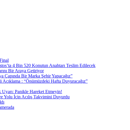
Final
tos’ta 4 Bin 520 Konutun Anahtarı Teslim Edilecek
ını Bir Araya Getiriyor
ya Çapında Bir Marka Şehir Yapacağız”
Açıklama : “Önümüzdeki Hafta Duyuracağız”
 Uyarı: Panikle Hareket Etmeyin!
 Yolu İçin Açılış Takvimini Duyurdu
ldı
Kamerada