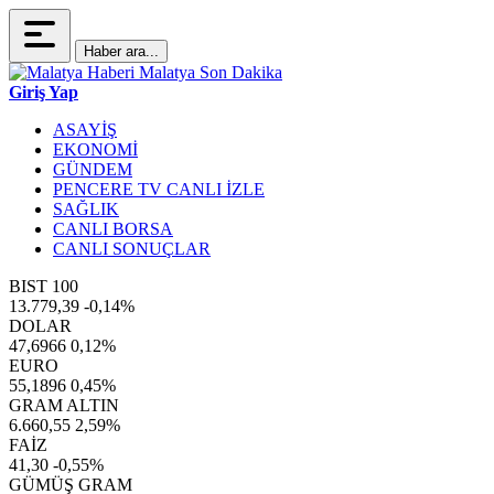
Haber ara...
Giriş Yap
ASAYİŞ
EKONOMİ
GÜNDEM
PENCERE TV CANLI İZLE
SAĞLIK
CANLI BORSA
CANLI SONUÇLAR
BIST 100
13.779,39
-0,14%
DOLAR
47,6966
0,12%
EURO
55,1896
0,45%
GRAM ALTIN
6.660,55
2,59%
FAİZ
41,30
-0,55%
GÜMÜŞ GRAM