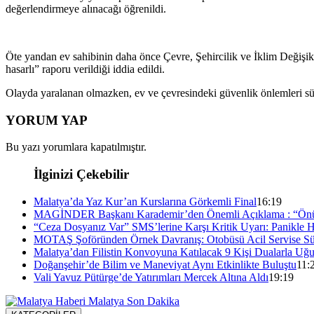
değerlendirmeye alınacağı öğrenildi.
Öte yandan ev sahibinin daha önce Çevre, Şehircilik ve İklim Değişi
hasarlı” raporu verildiği iddia edildi.
Olayda yaralanan olmazken, ev ve çevresindeki güvenlik önlemleri sü
YORUM YAP
Bu yazı yorumlara kapatılmıştır.
İlginizi Çekebilir
Malatya’da Yaz Kur’an Kurslarına Görkemli Final
16:19
MAGİNDER Başkanı Karademir’den Önemli Açıklama : “Önü
“Ceza Dosyanız Var” SMS’lerine Karşı Kritik Uyarı: Panikle 
MOTAŞ Şoföründen Örnek Davranış: Otobüsü Acil Servise S
Malatya’dan Filistin Konvoyuna Katılacak 9 Kişi Dualarla Uğu
Doğanşehir’de Bilim ve Maneviyat Aynı Etkinlikte Buluştu
11:
Vali Yavuz Pütürge’de Yatırımları Mercek Altına Aldı
19:19