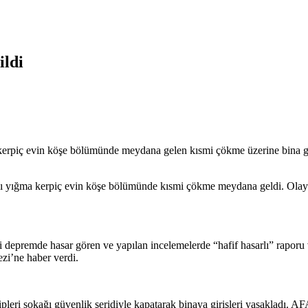
ildi
 kerpiç evin köşe bölümünde meydana gelen kısmi çökme üzerine bina güve
tlı yığma kerpiç evin köşe bölümünde kısmi çökme meydana geldi. Olayın
i depremde hasar gören ve yapılan incelemelerde “hafif hasarlı” rapor
zi’ne haber verdi.
ipleri sokağı güvenlik şeridiyle kapatarak binaya girişleri yasakladı. A