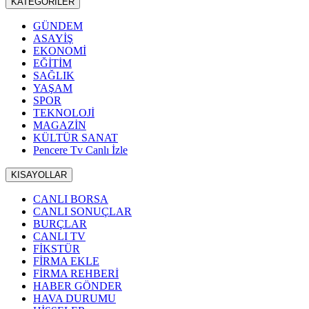
KATEGORİLER
GÜNDEM
ASAYİŞ
EKONOMİ
EĞİTİM
SAĞLIK
YAŞAM
SPOR
TEKNOLOJİ
MAGAZİN
KÜLTÜR SANAT
Pencere Tv Canlı İzle
KISAYOLLAR
CANLI BORSA
CANLI SONUÇLAR
BURÇLAR
CANLI TV
FİKSTÜR
FİRMA EKLE
FİRMA REHBERİ
HABER GÖNDER
HAVA DURUMU