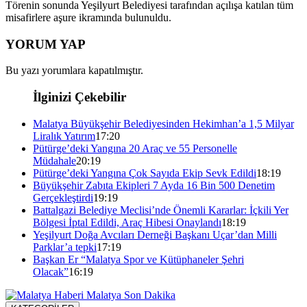
Törenin sonunda Yeşilyurt Belediyesi tarafından açılışa katılan tüm
misafirlere aşure ikramında bulunuldu.
YORUM YAP
Bu yazı yorumlara kapatılmıştır.
İlginizi Çekebilir
Malatya Büyükşehir Belediyesinden Hekimhan’a 1,5 Milyar
Liralık Yatırım
17:20
Pütürge’deki Yangına 20 Araç ve 55 Personelle
Müdahale
20:19
Pütürge’deki Yangına Çok Sayıda Ekip Sevk Edildi
18:19
Büyükşehir Zabıta Ekipleri 7 Ayda 16 Bin 500 Denetim
Gerçekleştirdi
19:19
Battalgazi Belediye Meclisi’nde Önemli Kararlar: İçkili Yer
Bölgesi İptal Edildi, Araç Hibesi Onaylandı
18:19
Yeşilyurt Doğa Avcıları Derneği Başkanı Uçar’dan Milli
Parklar’a tepki
17:19
Başkan Er “Malatya Spor ve Kütüphaneler Şehri
Olacak”
16:19