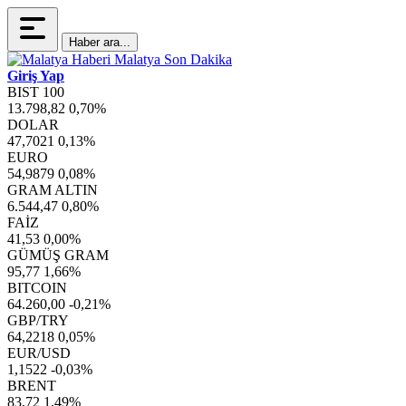
Haber ara...
Giriş Yap
BIST 100
13.798,82
0,70%
DOLAR
47,7021
0,13%
EURO
54,9879
0,08%
GRAM ALTIN
6.544,47
0,80%
FAİZ
41,53
0,00%
GÜMÜŞ GRAM
95,77
1,66%
BITCOIN
64.260,00
-0,21%
GBP/TRY
64,2218
0,05%
EUR/USD
1,1522
-0,03%
BRENT
83,72
1,49%