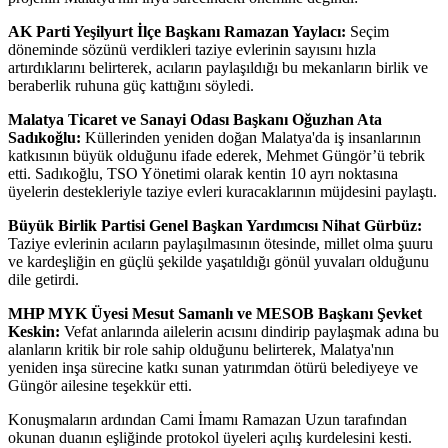
AK Parti Yeşilyurt İlçe Başkanı Ramazan Yaylacı:
Seçim
döneminde sözünü verdikleri taziye evlerinin sayısını hızla
artırdıklarını belirterek, acıların paylaşıldığı bu mekanların birlik ve
beraberlik ruhuna güç kattığını söyledi.
Malatya Ticaret ve Sanayi Odası Başkanı Oğuzhan Ata
Sadıkoğlu:
Küllerinden yeniden doğan Malatya'da iş insanlarının
katkısının büyük olduğunu ifade ederek, Mehmet Güngör’ü tebrik
etti. Sadıkoğlu, TSO Yönetimi olarak kentin 10 ayrı noktasına
üyelerin destekleriyle taziye evleri kuracaklarının müjdesini paylaştı.
Büyük Birlik Partisi Genel Başkan Yardımcısı Nihat Gürbüz:
Taziye evlerinin acıların paylaşılmasının ötesinde, millet olma şuuru
ve kardeşliğin en güçlü şekilde yaşatıldığı gönül yuvaları olduğunu
dile getirdi.
MHP MYK Üyesi Mesut Samanlı ve MESOB Başkanı Şevket
Keskin:
Vefat anlarında ailelerin acısını dindirip paylaşmak adına bu
alanların kritik bir role sahip olduğunu belirterek, Malatya'nın
yeniden inşa sürecine katkı sunan yatırımdan ötürü belediyeye ve
Güngör ailesine teşekkür etti.
Konuşmaların ardından Cami İmamı Ramazan Uzun tarafından
okunan duanın eşliğinde protokol üyeleri açılış kurdelesini kesti.