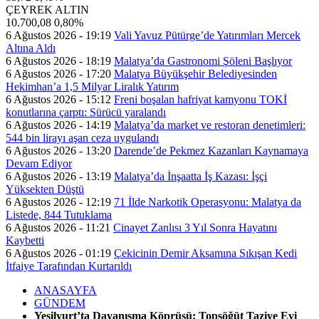
ÇEYREK ALTIN
10.700,08
0,80%
6 Ağustos 2026 - 19:19
Vali Yavuz Pütürge’de Yatırımları Mercek
Altına Aldı
6 Ağustos 2026 - 18:19
Malatya’da Gastronomi Şöleni Başlıyor
6 Ağustos 2026 - 17:20
Malatya Büyükşehir Belediyesinden
Hekimhan’a 1,5 Milyar Liralık Yatırım
6 Ağustos 2026 - 15:12
Freni boşalan hafriyat kamyonu TOKİ
konutlarına çarptı: Sürücü yaralandı
6 Ağustos 2026 - 14:19
Malatya’da market ve restoran denetimleri:
544 bin lirayı aşan ceza uygulandı
6 Ağustos 2026 - 13:20
Darende’de Pekmez Kazanları Kaynamaya
Devam Ediyor
6 Ağustos 2026 - 13:19
Malatya’da İnşaatta İş Kazası: İşçi
Yüksekten Düştü
6 Ağustos 2026 - 12:19
71 İlde Narkotik Operasyonu: Malatya da
Listede, 844 Tutuklama
6 Ağustos 2026 - 11:21
Cinayet Zanlısı 3 Yıl Sonra Hayatını
Kaybetti
6 Ağustos 2026 - 01:19
Çekicinin Demir Aksamına Sıkışan Kedi
İtfaiye Tarafından Kurtarıldı
ANASAYFA
GÜNDEM
Yeşilyurt’ta Dayanışma Köprüsü: Topsöğüt Taziye Evi