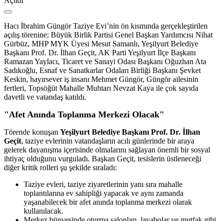
Hacı İbrahim Güngör Taziye Evi’nin ön kısmında gerçekleştirilen
açılış törenine; Büyük Birlik Partisi Genel Başkan Yardımcısı Nihat
Gürbüz, MHP MYK Üyesi Mesut Samanlı, Yeşilyurt Belediye
Başkanı Prof. Dr. İlhan Geçit, AK Parti Yeşilyurt İlçe Başkanı
Ramazan Yaylacı, Ticaret ve Sanayi Odası Başkanı Oğuzhan Ata
Sadıkoğlu, Esnaf ve Sanatkarlar Odaları Birliği Başkanı Şevket
Keskin, hayırsever iş insanı Mehmet Güngör, Güngör ailesinin
fertleri, Topsöğüt Mahalle Muhtarı Nevzat Kaya ile çok sayıda
davetli ve vatandaş katıldı.
"Afet Anında Toplanma Merkezi Olacak"
Törende konuşan
Yeşilyurt Belediye Başkanı Prof. Dr. İlhan
Geçit
, taziye evlerinin vatandaşların acılı günlerinde bir araya
gelerek dayanışma içerisinde olmalarını sağlayan önemli bir sosyal
ihtiyaç olduğunu vurguladı. Başkan Geçit, tesislerin üstleneceği
diğer kritik rolleri şu şekilde sıraladı:
Taziye evleri, taziye ziyaretlerinin yanı sıra mahalle
toplantılarına ev sahipliği yapacak ve aynı zamanda
yaşanabilecek bir afet anında toplanma merkezi olarak
kullanılacak.
Merkez bünyesinde oturma salonları, lavabolar ve mutfak gibi