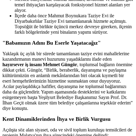
temel ihtiyaçları karşılayacak fonksiyonel hizmet alanları yer
alıyor.
İlçede daha önce Mahmut Boynukara Taziye Evi ile
Diyarbakırlılar Taziye Evi tamamlanarak hizmete açılmıştı.
Topsöğüt ile birlikte üçüncü merkez devreye girerken, ilçenin
farklı bölgelerinde yeni binaların yapımı sürüyor.
"Babamızın Adını Bu Eserle Yaşatacağız"
Yaklaşık üç aylık bir sürede tamamlanan taziye evini mahallelerine
kazandırmanın manevi huzurunu yaşadıklarını ifade eden
hayırsever iş insanı Mehmet Güngör
, toplumsal bağların önemine
dikkat çekti. Güngör, “Birlik, beraberlik, dayanışma ve paylaşma
kültürümüzün en anlamlı mekânlarından biri olacak kıymetli bir
eseri hemşehrilerimizin hizmetine sunmaktan onur duyuyoruz.
Acılar paylaşıldıkça hafifler, dayanışma ise toplumsal bağlarımızı
daha da güçlendirir. Yapım aşamasında desteklerini ve katkılarını
esirgemeyen başta Yeşilyurt Belediye Başkanımız Sayın Prof. Dr.
İlhan Geçit olmak üzere tüm belediye çalışanlarına teşekkür ederim”
diye konuştu.
Kent Dinamiklerinden İhya ve Birlik Vurgusu
Açılışta söz alan siyaset, oda ve sivil toplum kuruluşu temsilcileri de
projenin Malatya'nın ihya sürecindeki önemine değindi: