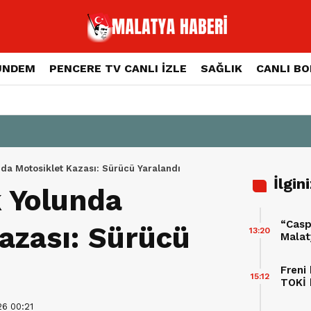
ÜNDEM
PENCERE TV CANLI İZLE
SAĞLIK
CANLI B
da Motosiklet Kazası: Sürücü Yaralandı
İlgin
 Yolunda
“Casp
azası: Sürücü
13:20
Malat
Freni
15:12
TOKİ 
yaral
26 00:21