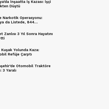
a’da İnşaatta İş Kazası: İşçi
kten Düştü
de Narkotik Operasyonu:
ya da Listede, 844
klama
t Zanlısı 3 Yıl Sonra Hayatını
tti
 Kuşak Yolunda Kaza:
bil Refüje Çarptı
şehir’de Otomobil Traktöre
: 3 Yaralı