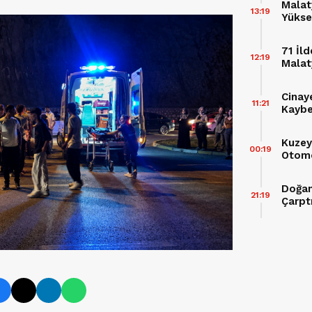
Malaty
13:19
Yükse
71 İl
12:19
Malat
Tutu
Cinaye
11:21
Kaybe
Kuzey
00:19
Otomo
Doğan
21:19
Çarptı