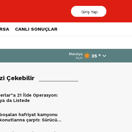
Giriş Yap
ORSA
CANLI SONUÇLAR
Malatya
35 °
Açık
izi Çekebilir
erlar”a 21 İlde Operasyon:
ya da Listede
 boşalan hafriyat kamyonu
konutlarına çarptı: Sürücü
andı