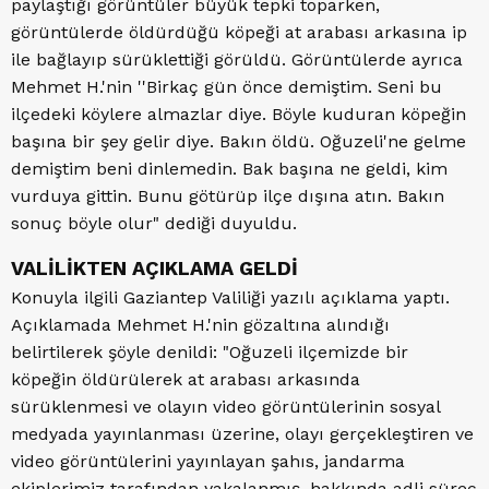
paylaştığı görüntüler büyük tepki toparken,
görüntülerde öldürdüğü köpeği at arabası arkasına ip
ile bağlayıp sürüklettiği görüldü. Görüntülerde ayrıca
Mehmet H.'nin ''Birkaç gün önce demiştim. Seni bu
ilçedeki köylere almazlar diye. Böyle kuduran köpeğin
başına bir şey gelir diye. Bakın öldü. Oğuzeli'ne gelme
demiştim beni dinlemedin. Bak başına ne geldi, kim
vurduya gittin. Bunu götürüp ilçe dışına atın. Bakın
sonuç böyle olur" dediği duyuldu.
VALİLİKTEN AÇIKLAMA GELDİ
Konuyla ilgili Gaziantep Valiliği yazılı açıklama yaptı.
Açıklamada Mehmet H.'nin gözaltına alındığı
belirtilerek şöyle denildi: "Oğuzeli ilçemizde bir
köpeğin öldürülerek at arabası arkasında
sürüklenmesi ve olayın video görüntülerinin sosyal
medyada yayınlanması üzerine, olayı gerçekleştiren ve
video görüntülerini yayınlayan şahıs, jandarma
ekiplerimiz tarafından yakalanmış, hakkında adli süreç