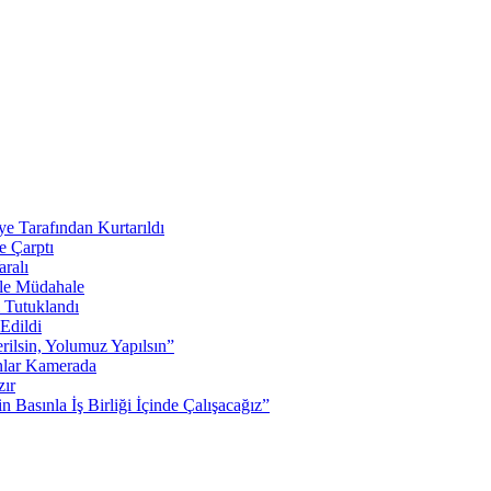
e Tarafından Kurtarıldı
 Çarptı
ralı
lle Müdahale
 Tutuklandı
Edildi
rilsin, Yolumuz Yapılsın”
Anlar Kamerada
zır
 Basınla İş Birliği İçinde Çalışacağız”