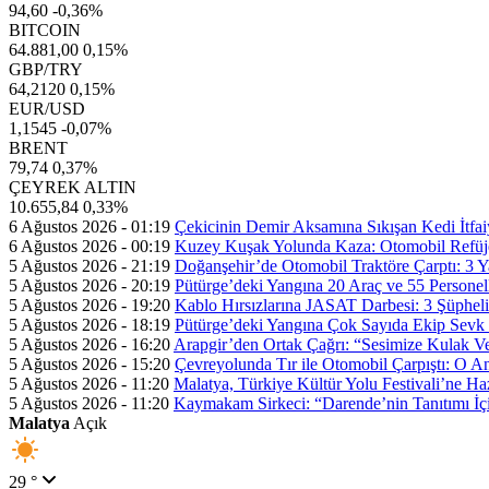
94,60
-0,36%
BITCOIN
64.881,00
0,15%
GBP/TRY
64,2120
0,15%
EUR/USD
1,1545
-0,07%
BRENT
79,74
0,37%
ÇEYREK ALTIN
10.655,84
0,33%
6 Ağustos 2026 - 01:19
Çekicinin Demir Aksamına Sıkışan Kedi İtfaiy
6 Ağustos 2026 - 00:19
Kuzey Kuşak Yolunda Kaza: Otomobil Refüje
5 Ağustos 2026 - 21:19
Doğanşehir’de Otomobil Traktöre Çarptı: 3 Ya
5 Ağustos 2026 - 20:19
Pütürge’deki Yangına 20 Araç ve 55 Persone
5 Ağustos 2026 - 19:20
Kablo Hırsızlarına JASAT Darbesi: 3 Şüpheli
5 Ağustos 2026 - 18:19
Pütürge’deki Yangına Çok Sayıda Ekip Sevk 
5 Ağustos 2026 - 16:20
Arapgir’den Ortak Çağrı: “Sesimize Kulak Ve
5 Ağustos 2026 - 15:20
Çevreyolunda Tır ile Otomobil Çarpıştı: O 
5 Ağustos 2026 - 11:20
Malatya, Türkiye Kültür Yolu Festivali’ne Ha
5 Ağustos 2026 - 11:20
Kaymakam Sirkeci: “Darende’nin Tanıtımı İçin
Malatya
Açık
29 °