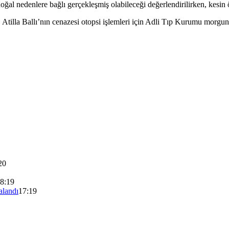
al nedenlere bağlı gerçekleşmiş olabileceği değerlendirilirken, kesin ö
 Atilla Ballı’nın cenazesi otopsi işlemleri için Adli Tıp Kurumu morguna
20
8:19
alandı
17:19