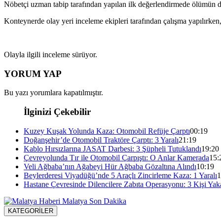
Nöbetçi uzman tabip tarafından yapılan ilk değerlendirmede ölümün doğ
Konteynerde olay yeri inceleme ekipleri tarafından çalışma yapılırken,
Olayla ilgili inceleme sürüyor.
YORUM YAP
Bu yazı yorumlara kapatılmıştır.
İlginizi Çekebilir
Kuzey Kuşak Yolunda Kaza: Otomobil Refüje Çarptı
00:19
Doğanşehir’de Otomobil Traktöre Çarptı: 3 Yaralı
21:19
Kablo Hırsızlarına JASAT Darbesi: 3 Şüpheli Tutuklandı
19:20
Çevreyolunda Tır ile Otomobil Çarpıştı: O Anlar Kamerada
15:
Veli Ağbaba’nın Ağabeyi Hür Ağbaba Gözaltına Alındı
10:19
Beylerderesi Viyadüğü’nde 5 Araçlı Zincirleme Kaza: 1 Yaralı
1
Hastane Çevresinde Dilencilere Zabıta Operasyonu: 3 Kişi Yak
KATEGORİLER