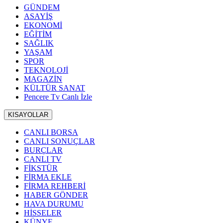
GÜNDEM
ASAYİŞ
EKONOMİ
EĞİTİM
SAĞLIK
YAŞAM
SPOR
TEKNOLOJİ
MAGAZİN
KÜLTÜR SANAT
Pencere Tv Canlı İzle
KISAYOLLAR
CANLI BORSA
CANLI SONUÇLAR
BURÇLAR
CANLI TV
FİKSTÜR
FİRMA EKLE
FİRMA REHBERİ
HABER GÖNDER
HAVA DURUMU
HİSSELER
KÜNYE