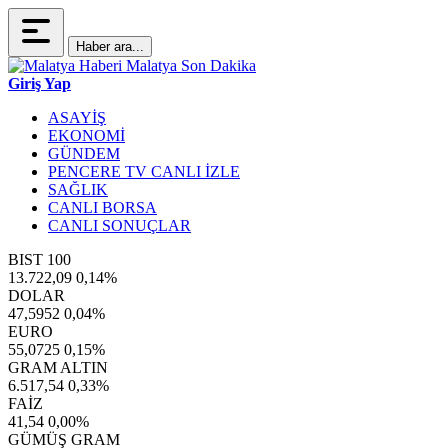
Haber ara...
Giriş Yap
ASAYİŞ
EKONOMİ
GÜNDEM
PENCERE TV CANLI İZLE
SAĞLIK
CANLI BORSA
CANLI SONUÇLAR
BIST 100
13.722,09
0,14%
DOLAR
47,5952
0,04%
EURO
55,0725
0,15%
GRAM ALTIN
6.517,54
0,33%
FAİZ
41,54
0,00%
GÜMÜŞ GRAM