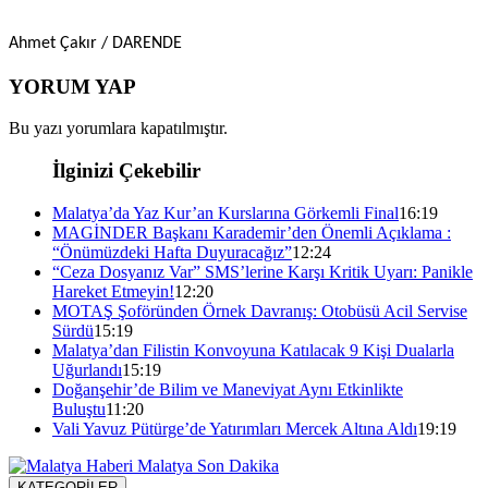
Ahmet Çakır / DARENDE
YORUM YAP
Bu yazı yorumlara kapatılmıştır.
İlginizi Çekebilir
Malatya’da Yaz Kur’an Kurslarına Görkemli Final
16:19
MAGİNDER Başkanı Karademir’den Önemli Açıklama :
“Önümüzdeki Hafta Duyuracağız”
12:24
“Ceza Dosyanız Var” SMS’lerine Karşı Kritik Uyarı: Panikle
Hareket Etmeyin!
12:20
MOTAŞ Şoföründen Örnek Davranış: Otobüsü Acil Servise
Sürdü
15:19
Malatya’dan Filistin Konvoyuna Katılacak 9 Kişi Dualarla
Uğurlandı
15:19
Doğanşehir’de Bilim ve Maneviyat Aynı Etkinlikte
Buluştu
11:20
Vali Yavuz Pütürge’de Yatırımları Mercek Altına Aldı
19:19
KATEGORİLER