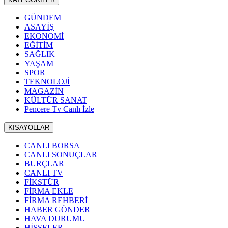
GÜNDEM
ASAYİŞ
EKONOMİ
EĞİTİM
SAĞLIK
YAŞAM
SPOR
TEKNOLOJİ
MAGAZİN
KÜLTÜR SANAT
Pencere Tv Canlı İzle
KISAYOLLAR
CANLI BORSA
CANLI SONUÇLAR
BURÇLAR
CANLI TV
FİKSTÜR
FİRMA EKLE
FİRMA REHBERİ
HABER GÖNDER
HAVA DURUMU
HİSSELER