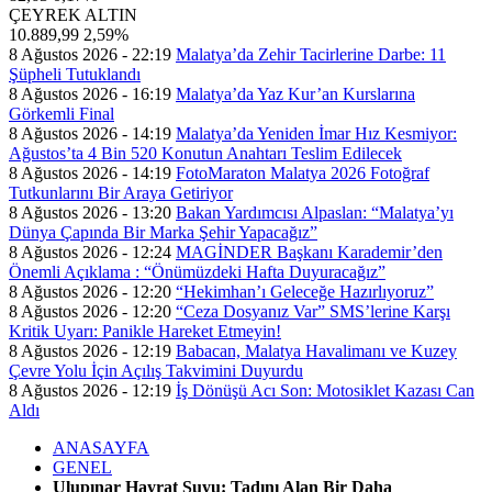
ÇEYREK ALTIN
10.889,99
2,59%
8 Ağustos 2026 - 22:19
Malatya’da Zehir Tacirlerine Darbe: 11
Şüpheli Tutuklandı
8 Ağustos 2026 - 16:19
Malatya’da Yaz Kur’an Kurslarına
Görkemli Final
8 Ağustos 2026 - 14:19
Malatya’da Yeniden İmar Hız Kesmiyor:
Ağustos’ta 4 Bin 520 Konutun Anahtarı Teslim Edilecek
8 Ağustos 2026 - 14:19
FotoMaraton Malatya 2026 Fotoğraf
Tutkunlarını Bir Araya Getiriyor
8 Ağustos 2026 - 13:20
Bakan Yardımcısı Alpaslan: “Malatya’yı
Dünya Çapında Bir Marka Şehir Yapacağız”
8 Ağustos 2026 - 12:24
MAGİNDER Başkanı Karademir’den
Önemli Açıklama : “Önümüzdeki Hafta Duyuracağız”
8 Ağustos 2026 - 12:20
“Hekimhan’ı Geleceğe Hazırlıyoruz”
8 Ağustos 2026 - 12:20
“Ceza Dosyanız Var” SMS’lerine Karşı
Kritik Uyarı: Panikle Hareket Etmeyin!
8 Ağustos 2026 - 12:19
Babacan, Malatya Havalimanı ve Kuzey
Çevre Yolu İçin Açılış Takvimini Duyurdu
8 Ağustos 2026 - 12:19
İş Dönüşü Acı Son: Motosiklet Kazası Can
Aldı
ANASAYFA
GENEL
Ulupınar Hayrat Suyu: Tadını Alan Bir Daha