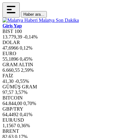
Haber ara...
Giriş Yap
BIST 100
13.779,39
-0,14%
DOLAR
47,6966
0,12%
EURO
55,1896
0,45%
GRAM ALTIN
6.660,55
2,59%
FAİZ
41,30
-0,55%
GÜMÜŞ GRAM
97,57
3,57%
BITCOIN
64.844,00
0,70%
GBP/TRY
64,4492
0,41%
EUR/USD
1,1567
0,36%
BRENT
82,63
0,17%