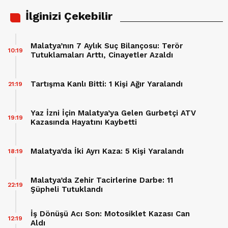
İlginizi Çekebilir
Malatya’nın 7 Aylık Suç Bilançosu: Terör
10:19
Tutuklamaları Arttı, Cinayetler Azaldı
Tartışma Kanlı Bitti: 1 Kişi Ağır Yaralandı
21:19
Yaz İzni İçin Malatya’ya Gelen Gurbetçi ATV
19:19
Kazasında Hayatını Kaybetti
Malatya’da İki Ayrı Kaza: 5 Kişi Yaralandı
18:19
Malatya’da Zehir Tacirlerine Darbe: 11
22:19
Şüpheli Tutuklandı
İş Dönüşü Acı Son: Motosiklet Kazası Can
12:19
Aldı