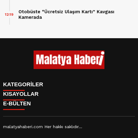
Otobüste “Ücretsiz Ulaşım Kartı” Kavgası
12:19
Kamerada
KATEGORİLER
KISAYOLLAR
GÜNDEM
E-BÜLTEN
ASAYİŞ
CANLI BORSA
EKONOMİ
CANLI SONUÇLAR
EĞİTİM
BURÇLAR
SAĞLIK
CANLI TV
YAŞAM
malatyahaberi.com Her hakkı saklıdır...
FİKSTÜR
SPOR
FİRMA EKLE
TEKNOLOJİ
malatyahaberi.com
e-bültenine abone olarak, tarafınıza