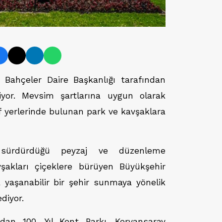
 Bahçeler Daire Başkanlığı tarafından
iyor. Mevsim şartlarına uygun olarak
f yerlerinde bulunan park ve kavşaklara
 sürdürdüğü peyzaj ve düzenleme
vşakları çiçeklere bürüyen Büyükşehir
 yaşanabilir bir şehir sunmaya yönelik
diyor.
dan 100. Yıl Kent Parkı, Kervansaray