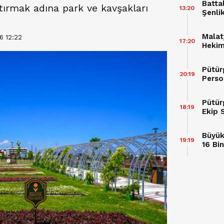
Batta
rtırmak adına park ve kavşakları
13:20
Şenli
Malat
6 12:22
17:20
Hekimh
Pütür
20:19
Perso
Pütür
18:19
Ekip 
Büyük
19:19
16 Bi