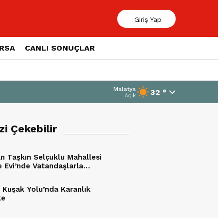
Giriş Yap
ORSA
CANLI SONUÇLAR
Malatya
32 °
Açık
izi Çekebilir
n Taşkın Selçuklu Mahallesi
e Evi’nde Vatandaşlarla
tu
 Kuşak Yolu’nda Karanlık
ke