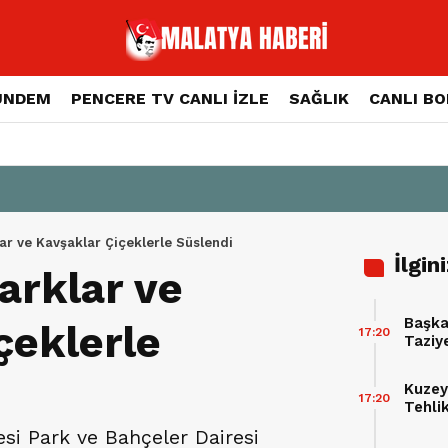
ÜNDEM
PENCERE TV CANLI İZLE
SAĞLIK
CANLI B
ar ve Kavşaklar Çiçeklerle Süslendi
İlgin
arklar ve
Başka
çeklerle
17:20
Taziy
Buluş
Kuzey
17:20
Tehli
si Park ve Bahçeler Dairesi