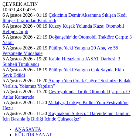
ÇEYREK ALTIN
10.671,43
0,47%
6 Ağustos 2026 - 01:19
Çekicinin Demir Aksamına Sıkışan Kedi
İtfaiye Tarafından Kurtarıldı
6 Ağustos 2026 - 00:19
Kuzey Kuşak Yolunda Kaza: Otomobil
Refüje Çarptı
5 Ağustos 2026 - 21:19
Doğanşehir’de Otomobil Traktöre Çarptı: 3
Yaralı
5 Ağustos 2026 - 20:19
Pütürge’deki Yangına 20 Araç ve 55
Personelle Müdahale
5 Ağustos 2026 - 19:20
Kablo Hırsızlarına JASAT Darbesi: 3
Şüpheli Tutuklandı
5 Ağustos 2026 - 18:19
Pütürge’deki Yangına Çok Sayıda Ekip
Sevk Edildi
5 Ağustos 2026 - 16:20
Arapgir’den Ortak Çağrı: “Sesimize Kulak
Verilsin, Yolumuz Yapılsın”
5 Ağustos 2026 - 15:20
Çevreyolunda Tır ile Otomobil Çarpıştı: O
Anlar Kamerada
5 Ağustos 2026 - 11:20
Malatya, Türkiye Kültür Yolu Festivali’ne
Hazır
5 Ağustos 2026 - 11:20
Kaymakam Sirkeci: “Darende’nin Tanıtımı
İçin Basınla İş Birliği İçinde Çalışacağız”
ANASAYFA
KÜLTÜR SANAT