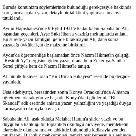
Burada komünizm söylemlerinde bulunduğu gerekçesiyle hakkında
soruşturma açılan yazar, detaylı bir tahkikat yapılması amacıyla
tutuklandı.
Aydın Hapishanesi'nde 9 Eylül 1931'e kadar kalan Sabahattin Ali,
başından geçenleri, Ayşe Sıtkı İlhan'a yazdığı mektuplarda anlattı.
Bu sürede yazar kimliğini geride bırakmayan Ali, daha sonra
yazacağı öyküler için de malzeme biriktirdi.
Aydın'da öğretmenliğe başlamadan önce Nazım Hikmet'in çalıştığı
"Resimli Ay" dergisine giden yazar, orada hem Zekeriya-Sabiha
Sertel çiftiyle hem de Nazım Hikmet'le tanıştı.
Ali'nin ilk hikayesi olan "Bir Orman Hikayesi" eseri de bu dergide
yayınladı.
Usta edebiyatçı, beraatinden sonra Konya Ortaokulu'nda Almanca
öğretmeni olarak göreve başladı. Konya'daki günlerini, "Bir
Skandal" adlı eserinde anlatan yazar, yalnızlığını ve yaşadığı duygu
karmaşasını okuruyla paylaştı.
Sabahattin Ali, aşık olduğu Melahat Hanım'a şiirler yazdı ve bu
duygularla katıldığı bir toplantıda okuduğu hicviyede, memleketin
idaresinde olanlara ima ve tahkirde bulunduğu iddiasıyla yeniden
tutuklandı. Bir yıllık mahkumiyeti, temyiz mahkemesinin aleyhinde