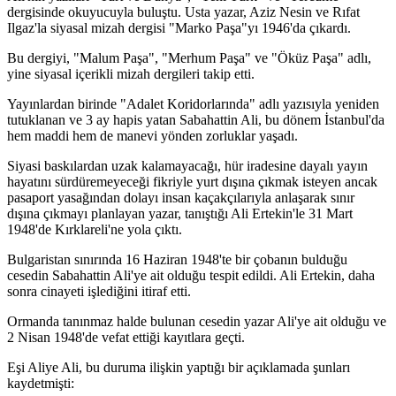
dergisinde okuyucuyla buluştu. Usta yazar, Aziz Nesin ve Rıfat
Ilgaz'la siyasal mizah dergisi "Marko Paşa"yı 1946'da çıkardı.
Bu dergiyi, "Malum Paşa", "Merhum Paşa" ve "Öküz Paşa" adlı,
yine siyasal içerikli mizah dergileri takip etti.
Yayınlardan birinde "Adalet Koridorlarında" adlı yazısıyla yeniden
tutuklanan ve 3 ay hapis yatan Sabahattin Ali, bu dönem İstanbul'da
hem maddi hem de manevi yönden zorluklar yaşadı.
Siyasi baskılardan uzak kalamayacağı, hür iradesine dayalı yayın
hayatını sürdüremeyeceği fikriyle yurt dışına çıkmak isteyen ancak
pasaport yasağından dolayı insan kaçakçılarıyla anlaşarak sınır
dışına çıkmayı planlayan yazar, tanıştığı Ali Ertekin'le 31 Mart
1948'de Kırklareli'ne yola çıktı.
Bulgaristan sınırında 16 Haziran 1948'te bir çobanın bulduğu
cesedin Sabahattin Ali'ye ait olduğu tespit edildi. Ali Ertekin, daha
sonra cinayeti işlediğini itiraf etti.
Ormanda tanınmaz halde bulunan cesedin yazar Ali'ye ait olduğu ve
2 Nisan 1948'de vefat ettiği kayıtlara geçti.
Eşi Aliye Ali, bu duruma ilişkin yaptığı bir açıklamada şunları
kaydetmişti: