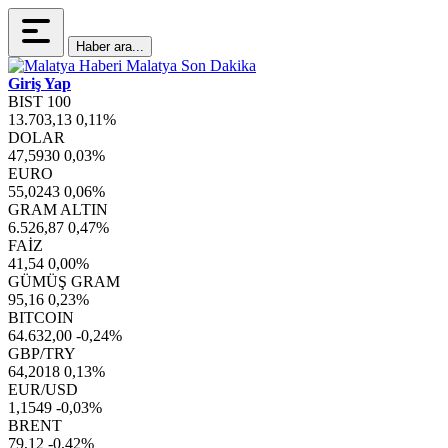
Haber ara...
Giriş Yap
BIST 100
13.703,13
0,11%
DOLAR
47,5930
0,03%
EURO
55,0243
0,06%
GRAM ALTIN
6.526,87
0,47%
FAİZ
41,54
0,00%
GÜMÜŞ GRAM
95,16
0,23%
BITCOIN
64.632,00
-0,24%
GBP/TRY
64,2018
0,13%
EUR/USD
1,1549
-0,03%
BRENT
79,12
-0,42%