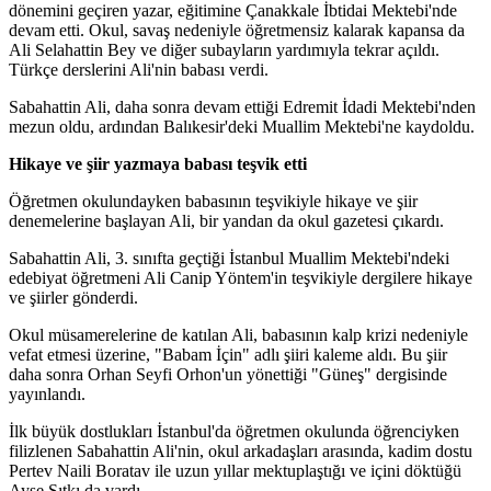
dönemini geçiren yazar, eğitimine Çanakkale İbtidai Mektebi'nde
devam etti. Okul, savaş nedeniyle öğretmensiz kalarak kapansa da
Ali Selahattin Bey ve diğer subayların yardımıyla tekrar açıldı.
Türkçe derslerini Ali'nin babası verdi.
Sabahattin Ali, daha sonra devam ettiği Edremit İdadi Mektebi'nden
mezun oldu, ardından Balıkesir'deki Muallim Mektebi'ne kaydoldu.
Hikaye ve şiir yazmaya babası teşvik etti
Öğretmen okulundayken babasının teşvikiyle hikaye ve şiir
denemelerine başlayan Ali, bir yandan da okul gazetesi çıkardı.
Sabahattin Ali, 3. sınıfta geçtiği İstanbul Muallim Mektebi'ndeki
edebiyat öğretmeni Ali Canip Yöntem'in teşvikiyle dergilere hikaye
ve şiirler gönderdi.
Okul müsamerelerine de katılan Ali, babasının kalp krizi nedeniyle
vefat etmesi üzerine, "Babam İçin" adlı şiiri kaleme aldı. Bu şiir
daha sonra Orhan Seyfi Orhon'un yönettiği "Güneş" dergisinde
yayınlandı.
İlk büyük dostlukları İstanbul'da öğretmen okulunda öğrenciyken
filizlenen Sabahattin Ali'nin, okul arkadaşları arasında, kadim dostu
Pertev Naili Boratav ile uzun yıllar mektuplaştığı ve içini döktüğü
Ayşe Sıtkı da vardı.