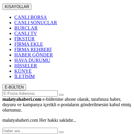
KISAYOLLAR
CANLI BORSA
CANLI SONUÇLAR
BURÇLAR
CANLI TV
FİKSTÜR
FİRMA EKLE
FİRMA REHBERİ
HABER GÖNDER
HAVA DURUMU
HİSSELER
KÜNYE
İLETİŞİM
E-BÜLTEN
malatyahaberi.com
e-bültenine abone olarak, tarafınıza haber,
duyuru ve kampanya içerikli e-postaların gönderilmesini kabul etmiş
olursunuz.
malatyahaberi.com Her hakkı saklıdır...