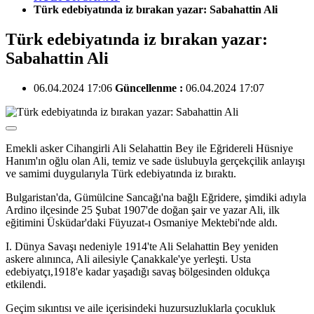
Türk edebiyatında iz bırakan yazar: Sabahattin Ali
Türk edebiyatında iz bırakan yazar:
Sabahattin Ali
06.04.2024 17:06
Güncellenme :
06.04.2024 17:07
Emekli asker Cihangirli Ali Selahattin Bey ile Eğridereli Hüsniye
Hanım'ın oğlu olan Ali, temiz ve sade üslubuyla gerçekçilik anlayışı
ve samimi duygularıyla Türk edebiyatında iz bıraktı.
Bulgaristan'da, Gümülcine Sancağı'na bağlı Eğridere, şimdiki adıyla
Ardino ilçesinde 25 Şubat 1907'de doğan şair ve yazar Ali, ilk
eğitimini Üsküdar'daki Füyuzat-ı Osmaniye Mektebi'nde aldı.
I. Dünya Savaşı nedeniyle 1914'te Ali Selahattin Bey yeniden
askere alınınca, Ali ailesiyle Çanakkale'ye yerleşti. Usta
edebiyatçı,1918'e kadar yaşadığı savaş bölgesinden oldukça
etkilendi.
Geçim sıkıntısı ve aile içerisindeki huzursuzluklarla çocukluk