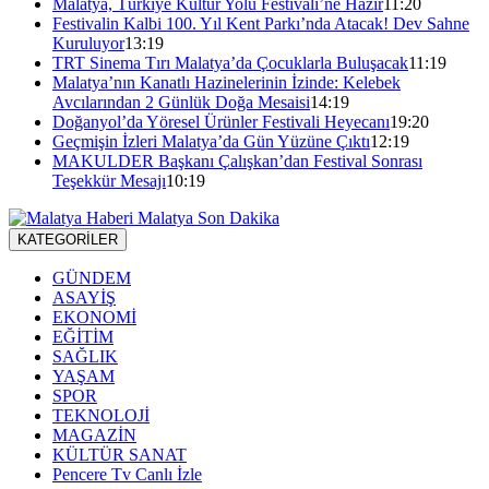
Malatya, Türkiye Kültür Yolu Festivali’ne Hazır
11:20
Festivalin Kalbi 100. Yıl Kent Parkı’nda Atacak! Dev Sahne
Kuruluyor
13:19
TRT Sinema Tırı Malatya’da Çocuklarla Buluşacak
11:19
Malatya’nın Kanatlı Hazinelerinin İzinde: Kelebek
Avcılarından 2 Günlük Doğa Mesaisi
14:19
Doğanyol’da Yöresel Ürünler Festivali Heyecanı
19:20
Geçmişin İzleri Malatya’da Gün Yüzüne Çıktı
12:19
MAKULDER Başkanı Çalışkan’dan Festival Sonrası
Teşekkür Mesajı
10:19
KATEGORİLER
GÜNDEM
ASAYİŞ
EKONOMİ
EĞİTİM
SAĞLIK
YAŞAM
SPOR
TEKNOLOJİ
MAGAZİN
KÜLTÜR SANAT
Pencere Tv Canlı İzle