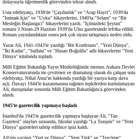
dolayısıyla öğretmenlik görevinden tekrar alındı.
Usta edebiyatçı, 1938'de "Çaydanlık" ve "Arap Hayri", 1939'da
"Isıtmak İçin" ve "Uyku" hikayelerini, 1940'ta "Selam" ve "Bir
Mesleğin Başlangıcı" hikayelerini yazdı. "İçimizdeki Şeytan"
romanı 3 Nisan-29 Haziran 1939'da Ulus gazetesinde tefrika edildi.
Roman yayınlandıktan sonra pek çok siyasi tartışmaya neden oldu.
Yazar Ali, 1941-1943'te yazdığı "Bir Konferans", "Yeni Dünya",
"İki Kadın", "Sulfata" ve "Hasan Boğuldu" adlı hikayelerini "Yeni
Dünya" kitabında topladı.
Milli Eğitim Bakanlığı Yayın Müdürlüğünde memur, Ankara Devlet
Konservatuvarında ise çevirmen ve dramaturg olarak da çalışan usta
edebiyatçı, Nihal Atsız'ın hakkında yazdığı bir yazıya karşı dava
açtı. Davayı 1944'te kazanmasına rağmen tepkilerden kurtulamayan
Ali, duruşmalar sonunda Milli Eğitim Bakanlığınca görevinden
alındı.
1945'te gazetecilik yapmaya başladı
İstanbul'da 1945'te gazetecilik yapmaya başlayan Ali, "Tan
Gazetesi" olayları sırasında, fıkralar yazdığı "La Turquie" ve "Yeni
Dünya" gazeteleri tahrip edilince işsiz kaldı.
Ali'nin yazıları "Yurt ve Dünya", "Yeni Türk" ve "Tercüme"