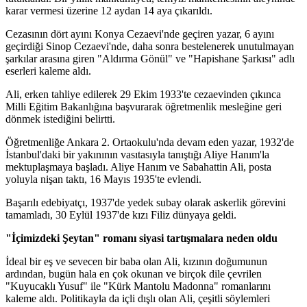
karar vermesi üzerine 12 aydan 14 aya çıkarıldı.
Cezasının dört ayını Konya Cezaevi'nde geçiren yazar, 6 ayını
geçirdiği Sinop Cezaevi'nde, daha sonra bestelenerek unutulmayan
şarkılar arasına giren "Aldırma Gönül" ve "Hapishane Şarkısı" adlı
eserleri kaleme aldı.
Ali, erken tahliye edilerek 29 Ekim 1933'te cezaevinden çıkınca
Milli Eğitim Bakanlığına başvurarak öğretmenlik mesleğine geri
dönmek istediğini belirtti.
Öğretmenliğe Ankara 2. Ortaokulu'nda devam eden yazar, 1932'de
İstanbul'daki bir yakınının vasıtasıyla tanıştığı Aliye Hanım'la
mektuplaşmaya başladı. Aliye Hanım ve Sabahattin Ali, posta
yoluyla nişan taktı, 16 Mayıs 1935'te evlendi.
Başarılı edebiyatçı, 1937'de yedek subay olarak askerlik görevini
tamamladı, 30 Eylül 1937'de kızı Filiz dünyaya geldi.
"İçimizdeki Şeytan" romanı siyasi tartışmalara neden oldu
İdeal bir eş ve sevecen bir baba olan Ali, kızının doğumunun
ardından, bugün hala en çok okunan ve birçok dile çevrilen
"Kuyucaklı Yusuf" ile "Kürk Mantolu Madonna" romanlarını
kaleme aldı. Politikayla da içli dışlı olan Ali, çeşitli söylemleri