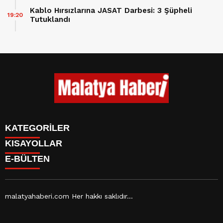
Kablo Hırsızlarına JASAT Darbesi: 3 Şüpheli
19:20
Tutuklandı
KATEGORİLER
KISAYOLLAR
GÜNDEM
E-BÜLTEN
ASAYİŞ
CANLI BORSA
EKONOMİ
CANLI SONUÇLAR
EĞİTİM
BURÇLAR
SAĞLIK
CANLI TV
YAŞAM
malatyahaberi.com Her hakkı saklıdır...
FİKSTÜR
SPOR
FİRMA EKLE
TEKNOLOJİ
malatyahaberi.com
e-bültenine abone olarak, tarafınıza
FİRMA REHBERİ
MAGAZİN
haber, duyuru ve kampanya içerikli e-postaların gönderilmesini