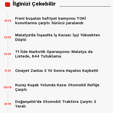
İlginizi Çekebilir
Freni boşalan hafriyat kamyonu TOKİ
15:12
konutlarına çarptı: Sürücü yaralandı
Malatya’da İnşaatta İş Kazası: İşçi Yüksekten
13:19
Düştü
71 İlde Narkotik Operasyonu: Malatya da
12:19
Listede, 844 Tutuklama
Cinayet Zanlısı 3 Yıl Sonra Hayatını Kaybetti
11:21
Kuzey Kuşak Yolunda Kaza: Otomobil Refüje
00:19
Çarptı
Doğanşehir’de Otomobil Traktöre Çarptı: 3
21:19
Yaralı