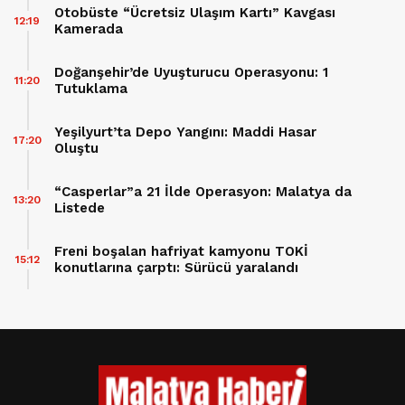
Otobüste “Ücretsiz Ulaşım Kartı” Kavgası
12:19
Kamerada
Doğanşehir’de Uyuşturucu Operasyonu: 1
11:20
Tutuklama
Yeşilyurt’ta Depo Yangını: Maddi Hasar
17:20
Oluştu
“Casperlar”a 21 İlde Operasyon: Malatya da
13:20
Listede
Freni boşalan hafriyat kamyonu TOKİ
15:12
konutlarına çarptı: Sürücü yaralandı