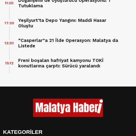
Doğanşehir’de Uyuşturucu Operasyonu: 1
11:20
Tutuklama
Yeşilyurt’ta Depo Yangını: Maddi Hasar
17:20
Oluştu
“Casperlar”a 21 İlde Operasyon: Malatya da
13:20
Listede
Freni boşalan hafriyat kamyonu TOKİ
15:12
konutlarına çarptı: Sürücü yaralandı
KATEGORİLER