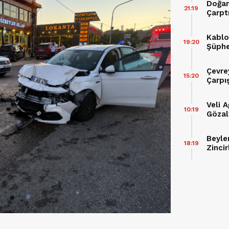
Doğan
21:19
Çarptı
Kablo
19:20
Şüphe
Çevre
15:20
Çarpı
Veli 
10:19
Gözal
Beyle
18:19
Zincir