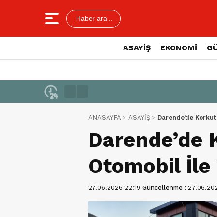
Haber ara...
ASAYİŞ
EKONOMİ
G
ANASAYFA
ASAYİŞ
Darende’de Korkuta
Darende’de 
Otomobil İle
27.06.2026 22:19
Güncellenme :
27.06.20