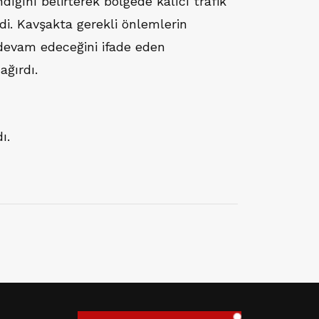
ığını belirterek bölgede kalıcı trafik
di. Kavşakta gerekli önlemlerin
devam edeceğini ifade eden
ağırdı.
ı.