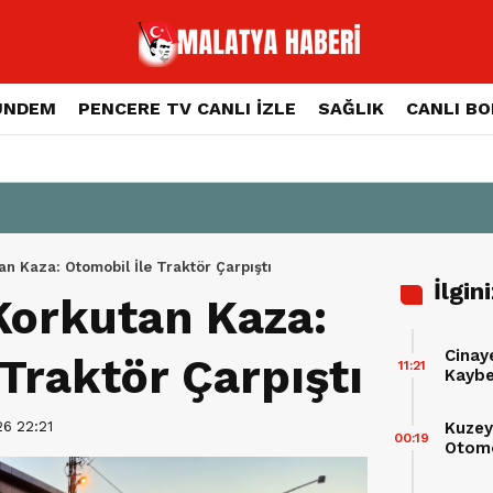
ÜNDEM
PENCERE TV CANLI İZLE
SAĞLIK
CANLI B
n Kaza: Otomobil İle Traktör Çarpıştı
İlgin
Korkutan Kaza:
Cinaye
 Traktör Çarpıştı
11:21
Kaybe
26 22:21
Kuzey
00:19
Otomo