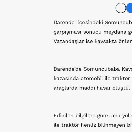
Darende ilçesindeki Somuncuba
çarpışması sonucu meydana gele
Vatandaşlar ise kavşakta önlem
Darende’de Somuncubaba Kavşa
kazasında otomobil ile traktör ç
araçlarda maddi hasar oluştu.
Edinilen bilgilere göre, ana yo
ile traktör henüz bilinmeyen b