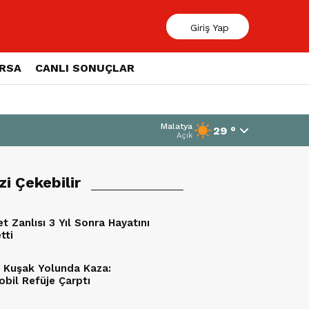
Giriş Yap
ORSA
CANLI SONUÇLAR
Malatya
29 °
Açık
izi Çekebilir
t Zanlısı 3 Yıl Sonra Hayatını
tti
 Kuşak Yolunda Kaza:
bil Refüje Çarptı