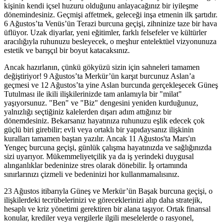
kişinin kendi içsel huzuru olduğunu anlayacağınız bir iyileşme
dönemindesiniz. Geçmişi affetmek, geleceği inşa etmenin ilk şartıdır.
6 Ağustos’ta Venüs’ün Terazi burcuna geçişi, zihninize taze bir hava
üflüyor. Uzak diyarlar, yeni eğitimler, farklı felsefeler ve kültürler
aracılığıyla ruhunuzu besleyecek, o meşhur entelektüel vizyonunuza
estetik ve barışçıl bir boyut katacaksınız.
Ancak hazırlanın, çünkü gökyüzü sizin için sahneleri tamamen
değiştiriyor! 9 Ağustos’ta Merkür’ün karşıt burcunuz Aslan’a
geçmesi ve 12 Ağustos’ta yine Aslan burcunda gerçekleşecek Güneş
Tutulması ile ikili ilişkilerinizde tam anlamıyla bir "milat"
yaşıyorsunuz. "Ben" ve "Biz" dengesini yeniden kurduğunuz,
yalnızlığı seçtiğiniz kalelerden dışarı adım attığınız bir
dönemdesiniz. Bekarsanız hayatınıza ruhunuzu eşlik edecek çok
güçlü biri girebilir; evli veya ortaklı bir yapıdaysanız ilişkinin
kuralları tamamen baştan yazılır. Ancak 11 Ağustos'ta Mars'ın
Yengeç burcuna geçişi, günlük çalışma hayatınızda ve sağlığınızda
sizi uyarıyor. Mükemmeliyetçilik ya da iş yerindeki duygusal
alınganlıklar bedeninize stres olarak dönebilir. İş ortamında
sınırlarınızı çizmeli ve bedeninizi hor kullanmamalısınız.
23 Ağustos itibarıyla Güneş ve Merkür’ün Başak burcuna geçişi, o
ilişkilerdeki tecrübelerinizi ve göreceklerinizi alıp daha stratejik,
hesaplı ve kriz yönetimi gerektiren bir alana taşıyor. Ortak finansal
konular, krediler veya vergilerle ilgili meselelerde o rasyonel,