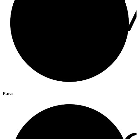
%
Para