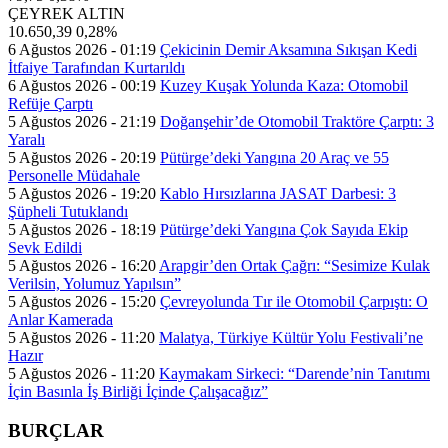
ÇEYREK ALTIN
10.650,39
0,28%
6 Ağustos 2026 - 01:19
Çekicinin Demir Aksamına Sıkışan Kedi
İtfaiye Tarafından Kurtarıldı
6 Ağustos 2026 - 00:19
Kuzey Kuşak Yolunda Kaza: Otomobil
Refüje Çarptı
5 Ağustos 2026 - 21:19
Doğanşehir’de Otomobil Traktöre Çarptı: 3
Yaralı
5 Ağustos 2026 - 20:19
Pütürge’deki Yangına 20 Araç ve 55
Personelle Müdahale
5 Ağustos 2026 - 19:20
Kablo Hırsızlarına JASAT Darbesi: 3
Şüpheli Tutuklandı
5 Ağustos 2026 - 18:19
Pütürge’deki Yangına Çok Sayıda Ekip
Sevk Edildi
5 Ağustos 2026 - 16:20
Arapgir’den Ortak Çağrı: “Sesimize Kulak
Verilsin, Yolumuz Yapılsın”
5 Ağustos 2026 - 15:20
Çevreyolunda Tır ile Otomobil Çarpıştı: O
Anlar Kamerada
5 Ağustos 2026 - 11:20
Malatya, Türkiye Kültür Yolu Festivali’ne
Hazır
5 Ağustos 2026 - 11:20
Kaymakam Sirkeci: “Darende’nin Tanıtımı
İçin Basınla İş Birliği İçinde Çalışacağız”
BURÇLAR