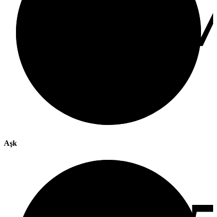
%
Aşk