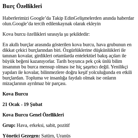
Burç Özellikleri
Haberlerimizi Google’da Takip Edin
Gelişmelerden anında haberdar
olun.
Google’da tercih edilenkaynak olarak ekleyin
Kova burcu özellikleri sırasıyla şu şekildedir:
En akıllı burçlar arasında gösterilen kova burcu, hava grubunun en
dikkat çekici burçlarından biri. Özgürlüklerine düşkünlükleri ile
tanınan kovalar, girdikleri ortamlarda entelektüel bakış açıları ile
büyük beğeni kazanıyorlar. Tarih boyunca pek çok ünlü bilim
insanının bu burca mensup olması ise hiç şaşırtıcı değil. Yenilikçi
yapıları ile kovalar, bilinmezlere doğru keşif yolculuğunda en etkili
burçlardan. Topluma ve insanlığa faydalı olmak ise onların
mizaçlarının ayrılmaz bir parçası.
Kova Burcu
21 Ocak - 19 Şubat
Kova Burcu Genel Özellikleri
Grup:
Hava, erkeksi, sabit, pozitif
Yönetici Gezegen:
Satürn, Uranüs