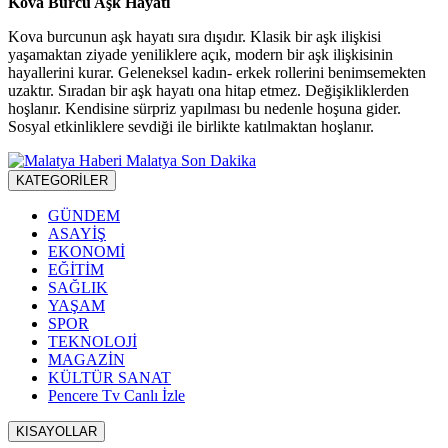
Kova Burcu Aşk Hayatı
Kova burcunun aşk hayatı sıra dışıdır. Klasik bir aşk ilişkisi
yaşamaktan ziyade yeniliklere açık, modern bir aşk ilişkisinin
hayallerini kurar. Geleneksel kadın- erkek rollerini benimsemekten
uzaktır. Sıradan bir aşk hayatı ona hitap etmez. Değişikliklerden
hoşlanır. Kendisine sürpriz yapılması bu nedenle hoşuna gider.
Sosyal etkinliklere sevdiği ile birlikte katılmaktan hoşlanır.
KATEGORİLER
GÜNDEM
ASAYİŞ
EKONOMİ
EĞİTİM
SAĞLIK
YAŞAM
SPOR
TEKNOLOJİ
MAGAZİN
KÜLTÜR SANAT
Pencere Tv Canlı İzle
KISAYOLLAR