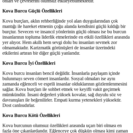
onları ve çevrelerini olumsuz etkileyebilmektedir.
Kova Burcu Güçlü Özellikleri
Kova burçları, aklın rehberliğinde yol alan duygularından çok
mantığı ile hareket etmenin çoğu alanda kendisini güçlü kıldığı bir
burçtur. Sevecen ve insancıl yönlerinin güçlü olması ise bu burcun
insanlarının topluma liderlik etmelerinde en etkili özellikleri arasında
yer alıyor. Hem akıllı hem sevgi dolu bu insanları sevmek zor
olmamaktadır. Karizmatik görünüşleri de insanlar üzerindeki
etkilerini artıran bir diğer güçlü yanlarıdır.
Kova Burcu İyi Özellikleri
Kova burcu insanları bencil değildir. İnsanlarla paylaşım içinde
bulunmayı seven cömert insanlardır. Sosyal olmaları ise aynı
zamanda eğlenceli ve esprili insanlar olduklarının gözlemlenmesini
sağlar. Kova burçları ile sohbet etmek ve keyifli vakit geçirmek
mümkündür. İnsani değerleri yüksek kovalar, sağ duyulu söz ve
davranışları ile beğenilirler. Empati kurma yetenekleri yüksektir.
Dost canlısıdırlar.
Kova Burcu Kötü Özellikleri
Kova burcunun olumsuz özellikleri arasında uçarı biri olması en
fazla öne çıkanlardandır. Eğlenceye çok düşkün olması kimi zaman