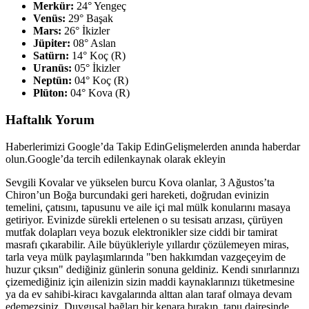
Merkür:
24° Yengeç
Venüs:
29° Başak
Mars:
26° İkizler
Jüpiter:
08° Aslan
Satürn:
14° Koç (R)
Uranüs:
05° İkizler
Neptün:
04° Koç (R)
Plüton:
04° Kova (R)
Haftalık Yorum
Haberlerimizi Google’da Takip Edin
Gelişmelerden anında haberdar
olun.
Google’da tercih edilenkaynak olarak ekleyin
Sevgili Kovalar ve yükselen burcu Kova olanlar, 3 Ağustos’ta
Chiron’un Boğa burcundaki geri hareketi, doğrudan evinizin
temelini, çatısını, tapusunu ve aile içi mal mülk konularını masaya
getiriyor. Evinizde sürekli ertelenen o su tesisatı arızası, çürüyen
mutfak dolapları veya bozuk elektronikler size ciddi bir tamirat
masrafı çıkarabilir. Aile büyükleriyle yıllardır çözülemeyen miras,
tarla veya mülk paylaşımlarında "ben hakkımdan vazgeçeyim de
huzur çıksın" dediğiniz günlerin sonuna geldiniz. Kendi sınırlarınızı
çizemediğiniz için ailenizin sizin maddi kaynaklarınızı tüketmesine
ya da ev sahibi-kiracı kavgalarında alttan alan taraf olmaya devam
edemezsiniz. Duygusal bağları bir kenara bırakıp, tapu dairesinde,