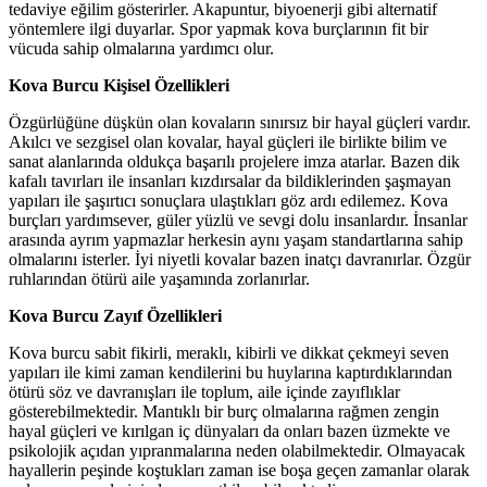
tedaviye eğilim gösterirler. Akapuntur, biyoenerji gibi alternatif
yöntemlere ilgi duyarlar. Spor yapmak kova burçlarının fit bir
vücuda sahip olmalarına yardımcı olur.
Kova Burcu Kişisel Özellikleri
Özgürlüğüne düşkün olan kovaların sınırsız bir hayal güçleri vardır.
Akılcı ve sezgisel olan kovalar, hayal güçleri ile birlikte bilim ve
sanat alanlarında oldukça başarılı projelere imza atarlar. Bazen dik
kafalı tavırları ile insanları kızdırsalar da bildiklerinden şaşmayan
yapıları ile şaşırtıcı sonuçlara ulaştıkları göz ardı edilemez. Kova
burçları yardımsever, güler yüzlü ve sevgi dolu insanlardır. İnsanlar
arasında ayrım yapmazlar herkesin aynı yaşam standartlarına sahip
olmalarını isterler. İyi niyetli kovalar bazen inatçı davranırlar. Özgür
ruhlarından ötürü aile yaşamında zorlanırlar.
Kova Burcu Zayıf Özellikleri
Kova burcu sabit fikirli, meraklı, kibirli ve dikkat çekmeyi seven
yapıları ile kimi zaman kendilerini bu huylarına kaptırdıklarından
ötürü söz ve davranışları ile toplum, aile içinde zayıflıklar
gösterebilmektedir. Mantıklı bir burç olmalarına rağmen zengin
hayal güçleri ve kırılgan iç dünyaları da onları bazen üzmekte ve
psikolojik açıdan yıpranmalarına neden olabilmektedir. Olmayacak
hayallerin peşinde koştukları zaman ise boşa geçen zamanlar olarak