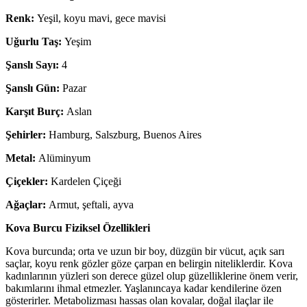
Renk:
Yeşil, koyu mavi, gece mavisi
Uğurlu Taş:
Yeşim
Şanslı Sayı:
4
Şanslı Gün:
Pazar
Karşıt Burç:
Aslan
Şehirler:
Hamburg, Salszburg, Buenos Aires
Metal:
Alüminyum
Çiçekler:
Kardelen Çiçeği
Ağaçlar:
Armut, şeftali, ayva
Kova Burcu Fiziksel Özellikleri
Kova burcunda; orta ve uzun bir boy, düzgün bir vücut, açık sarı
saçlar, koyu renk gözler göze çarpan en belirgin niteliklerdir. Kova
kadınlarının yüzleri son derece güzel olup güzelliklerine önem verir,
bakımlarını ihmal etmezler. Yaşlanıncaya kadar kendilerine özen
gösterirler. Metabolizması hassas olan kovalar, doğal ilaçlar ile