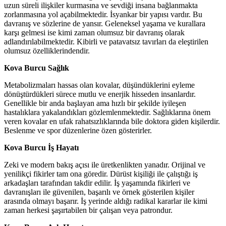
uzun süreli ilişkiler kurmasına ve sevdiği insana bağlanmakta
zorlanmasına yol açabilmektedir. İsyankar bir yapısı vardır. Bu
davranış ve sözlerine de yansır. Geleneksel yaşama ve kurallara
karşı gelmesi ise kimi zaman olumsuz bir davranış olarak
adlandırılabilmektedir. Kibirli ve patavatsız tavırları da eleştirilen
olumsuz özelliklerindendir.
Kova Burcu Sağlık
Metabolizmaları hassas olan kovalar, düşündüklerini eyleme
dönüştürdükleri sürece mutlu ve enerjik hisseden insanlardır.
Genellikle bir anda başlayan ama hızlı bir şekilde iyileşen
hastalıklara yakalandıkları gözlemlenmektedir. Sağlıklarına önem
veren kovalar en ufak rahatsızlıklarında bile doktora giden kişilerdir.
Beslenme ve spor düzenlerine özen gösterirler.
Kova Burcu İş Hayatı
Zeki ve modern bakış açısı ile üretkenlikten yanadır. Orijinal ve
yenilikçi fikirler tam ona göredir. Dürüst kişiliği ile çalıştığı iş
arkadaşları tarafından takdir edilir. İş yaşamında fikirleri ve
davranışları ile güvenilen, başarılı ve örnek gösterilen kişiler
arasında olmayı başarır. İş yerinde aldığı radikal kararlar ile kimi
zaman herkesi şaşırtabilen bir çalışan veya patrondur.