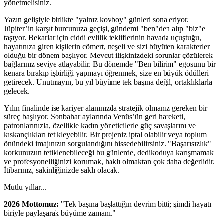
yönetmelisiniz.
Yazın gelişiyle birlikte "yalnız kovboy" günleri sona eriyor.
Jüpiter’in karşıt burcunuza geçişi, gündemi "ben"den alıp "biz"e
taşıyor. Bekarlar için ciddi evlilik tekliflerinin havada uçuştuğu,
hayatınıza giren kişilerin cömert, neşeli ve sizi büyüten karakterler
olduğu bir dönem başlıyor. Mevcut ilişkinizdeki sorunlar çözülerek
bağlarınız seviye atlayabilir. Bu dönemde "Ben bilirim" egosunu bir
kenara bırakıp işbirliği yapmayı öğrenmek, size en büyük ödülleri
getirecek. Unutmayın, bu yıl büyüme tek başına değil, ortaklıklarla
gelecek.
Yılın finalinde ise kariyer alanınızda stratejik olmanız gereken bir
süreç başlıyor. Sonbahar aylarında Venüs’ün geri hareketi,
patronlarınızla, özellikle kadın yöneticilerle güç savaşlarını ve
kıskançlıkları tetikleyebilir. Bir projeniz iptal olabilir veya toplum
önündeki imajınızın sorgulandığını hissedebilirsiniz. "Başarısızlık"
korkunuzun tetiklenebileceği bu günlerde, dedikoduya karışmamak
ve profesyonelliğinizi korumak, haklı olmaktan çok daha değerlidir.
İtibarınız, sakinliğinizde saklı olacak.
Mutlu yıllar...
2026 Mottomuz:
"Tek başına başlattığın devrim bitti; şimdi hayatı
biriyle paylaşarak büyüme zamanı."