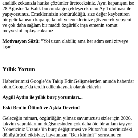
analitik zekanızla harika çözümler üreteceksiniz. Ayın kapanışını ise
28 Ağustos’ta Balık burcunda gerçekleşecek olan Ay Tutulması ile
yapıyorsunuz. Emeklerinizin sömürüldüğü, size değer kaybettiren
bir gelir kapısını kapatıp, kendi yeteneklerinize güvenerek yepyeni
ve çok daha sağlam bir maddi özgürlük inşa etmenin somut
meyvesini toplayacaksınız.
Motivasyon Sözü:
"Yol uzun olabilir, ama her adım seni zirveye
taşır."
Yıllık Yorum
Haberlerimizi Google’da Takip Edin
Gelişmelerden anında haberdar
olun.
Google’da tercih edilenkaynak olarak ekleyin
Aygül Aydın ile yıllık burç yorumları...
Eski Ben'in Ölümü ve Aşkta Devrim!
Geleceğin mimarı, özgürlüğün yılmaz savunucusu sizler için 2026,
takvim yapraklarının değişmesinden çok daha öte bir anlam taşıyor.
Yöneticiniz Uranüs’ün burç değiştirmesi ve Plüton’un üzerinizdeki
dönüştürücü etkisiyle, hayatınızın "Ben kimim?" sorusunu en