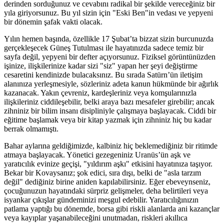
derinden sorduğunuz ve cevabını radikal bir şekilde vereceğiniz bir
yıla giriyorsunuz. Bu yıl sizin için "Eski Ben"in vedası ve yepyeni
bir dönemin şafak vakti olacak.
Yılın hemen başında, özellikle 17 Şubat’ta bizzat sizin burcunuzda
gerçekleşecek Güneş Tutulması ile hayatınızda sadece temiz bir
sayfa değil, yepyeni bir defter açıyorsunuz. Fiziksel görüntünüzden
işinize, ilişkilerinize kadar sizi "siz" yapan her şeyi değiştirme
cesaretini kendinizde bulacaksınız. Bu sırada Satürn’ün iletişim
alanınıza yerleşmesiyle, sözleriniz adeta kanun hükmünde bir ağırlık
kazanacak. Yakın çevreniz, kardeşleriniz veya komşularınızla
ilişkileriniz ciddileşebilir, belki araya bazı mesafeler girebilir; ancak
zihniniz bir bilim insanı disipliniyle çalışmaya başlayacak. Ciddi bir
eğitime başlamak veya bir kitap yazmak için zihniniz hiç bu kadar
berrak olmamıştı.
Bahar aylarına geldiğimizde, kalbiniz hiç beklemediğiniz bir ritimde
atmaya başlayacak. Yönetici gezegeniniz Uranüs’ün aşk ve
yaratıcılık evinize geçişi, "yıldırım aşkı" etkisini hayatınıza taşıyor.
Bekar bir Kovaysanız; şok edici, sıra dışı, belki de "asla tarzım
değil" dediğiniz birine aniden kapılabilirsiniz. Eğer ebeveynseniz,
çocuğunuzun hayatındaki sürpriz gelişmeler, deha belirtileri veya
isyankar çıkışlar gündeminizi meşgul edebilir. Yaratıcılığınızın
patlama yaptığı bu dönemde, borsa gibi riskli alanlarda ani kazançlar
veya kayıplar yaşanabileceğini unutmadan, riskleri akıllıca