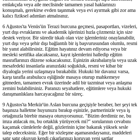
emlakçıda veya aile meclisinde tamamen yasal haklarınızı
konuşmalı, gerekirse evden taşınmak veya evi ayırmak gibi zor ama
kalıcı fiziksel adımları atmalısınız.
6 Ağustos'ta Venüs'ün Terazi burcuna geçmesi, pasaportları, vizeleri,
yurt dışı evraklarını ve akademik işlerinizi hızla çözmeniz için size
destek veriyor. Bir süredir tıkalı olan vize işlemleriniz onaylanabilir,
yurt dışı veya şehir dışı bağlantılı bir iş başvurusundan olumlu, resmi
bir yanıt alabilirsiniz. Eğitim hayatınız devam ediyorsa veya bir
mesleki sertifika alacaksanız, kayıt işlemlerini halledip eğitim
masraflarınızı düzene sokacaksınız. Eşinizin akrabalarıyla veya uzak
mesafedeki insanlarla aranızdaki soğukluk, resmi ve kibar bir
diyalogla yerini uzlaşmaya bırakabilir. Hukuki bir davanız varsa,
karşı tarafla arabulucu eşliğinde masaya oturup mahkemeye
gitmeden, tamamen evrak üzerinde adil bir tazminat veya anlaşma
zemini bulabilirsiniz. Paranızı seyahatlere, eğitimlere veya hukuki
danışmanlıklara harcayacağınız bir süreç.
9 Ağustos'ta Merkür'ün Aslan burcuna geçişiyle beraber, her şeyi tek
başınıza halletme huyunuzu bırakıp eşinizle, partnerinizle veya iş
ortağınızla birebir masaya oturuyorsunuz. "Bizim derdimiz ne, bu
imza atılacak mı, bu ortaklık yürüyecek mi?" sorularının cevabını
kaçamak cümlelerle değil, gözlerinin içine bakarak yüksek sesle
talep edeceksiniz. Eğer bir sözleşme aşamasındaysanız, maddeleri
satır satır okuyup kendi çıkarlarınızı koruyan yeni şartlar