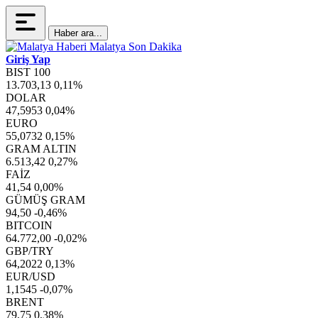
Haber ara...
Giriş Yap
BIST 100
13.703,13
0,11%
DOLAR
47,5953
0,04%
EURO
55,0732
0,15%
GRAM ALTIN
6.513,42
0,27%
FAİZ
41,54
0,00%
GÜMÜŞ GRAM
94,50
-0,46%
BITCOIN
64.772,00
-0,02%
GBP/TRY
64,2022
0,13%
EUR/USD
1,1545
-0,07%
BRENT
79,75
0,38%