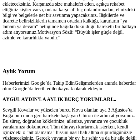
ekleteceksiniz. Karşınızda size muhalefet eden, açıkça rekabet
ettiğiniz kişiler varsa, onlara karşı lafı hiç dolandırmadan, elinizdeki
bilgi ve belgelerle net bir savunma yapacaksınız. İlişkilerde ve
ticarette belirsizliklerin tamamen ortadan kalktığı, kararların "ya
tamam ya devam" netliğinde kağıda döküldüğü hareketli bir haftaya
adım atıyorsunuz.Motivasyon Sözü: “Büyük işler güçle değil,
azimle ve kararlılıkla yapılır.”
Aylık Yorum
Haberlerimizi Google’da Takip Edin
Gelişmelerden anında haberdar
olun.
Google’da tercih edilenkaynak olarak ekleyin
AYGÜL AYDIN'LA AYLIK BURÇ YORUMLARI...
Sevgili Kovalar ve yükselen burcu Kova olanlar, aya 3 Ağustos’ta
Boğa burcunda geri harekete başlayan Chiron ile adım atıyorsunuz.
Bu süreç, doğrudan köklerinize, ailenize, yuvanıza ve çocukluk
yaralarınıza dokunuyor. Tüm dünyayı kurtarmak isterken, kendi
içinizdeki o "ait olamama" hissini nasıl halı altına süpürdüğünüzle
yüzleşeceksiniz. Gerçek yuvanın bir ev, bir şehir ya da bir aile değil;