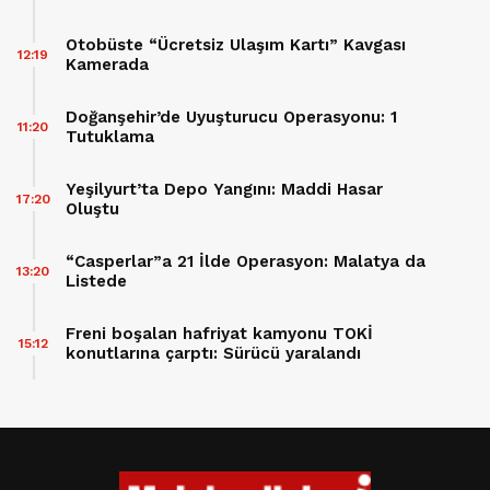
Otobüste “Ücretsiz Ulaşım Kartı” Kavgası
12:19
Kamerada
Doğanşehir’de Uyuşturucu Operasyonu: 1
11:20
Tutuklama
Yeşilyurt’ta Depo Yangını: Maddi Hasar
17:20
Oluştu
“Casperlar”a 21 İlde Operasyon: Malatya da
13:20
Listede
Freni boşalan hafriyat kamyonu TOKİ
15:12
konutlarına çarptı: Sürücü yaralandı