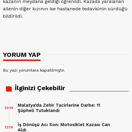
kazanın meydana geldiği öğrenildi. Kazada yaralanan
ailenin diğer kızının ise hastanede tedavisinin sürdüğü
bildirildi.
YORUM YAP
Bu yazı yorumlara kapatılmıştır.
İlginizi Çekebilir
Malatya’da Zehir Tacirlerine Darbe: 11
22:19
Şüpheli Tutuklandı
İş Dönüşü Acı Son: Motosiklet Kazası Can
12:19
Aldı