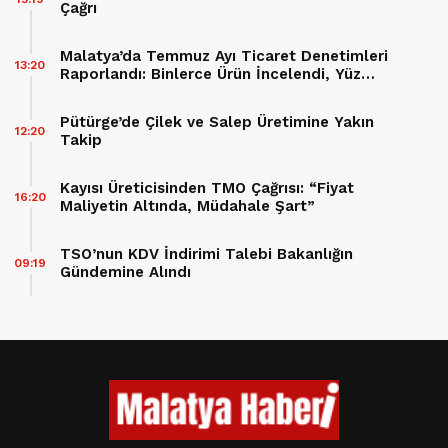
Çağrı
Malatya’da Temmuz Ayı Ticaret Denetimleri
13:20
Raporlandı: Binlerce Ürün İncelendi, Yüz
Binlerce Lira Cez Kesildi
Pütürge’de Çilek ve Salep Üretimine Yakın
12:20
Takip
Kayısı Üreticisinden TMO Çağrısı: “Fiyat
16:20
Maliyetin Altında, Müdahale Şart”
TSO’nun KDV İndirimi Talebi Bakanlığın
09:19
Gündemine Alındı