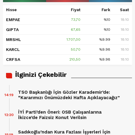
Hisse
Fiyat
Fark
Saat
EMPAE
73,70
%10
18:10
GIPTA
67,65
%10
18:10
MRSHL
1.707,00
%9.99
18:10
KARCL
50,70
%9.98
18:10
CRFSA
210,50
%9.98
18:10
İlginizi Çekebilir
TSO Başkanlığı İçin Gözler Karademir’de:
14:19
“Kararımızı Önümüzdeki Hafta Açıklayacağız”
İYİ Parti’den Öneri: OSB Çalışanlarına
12:20
İkizce’de Faizsiz Konut Verilsin
Sadıkoğlu’ndan Kura Fazlası İşyerleri İçin
15:19