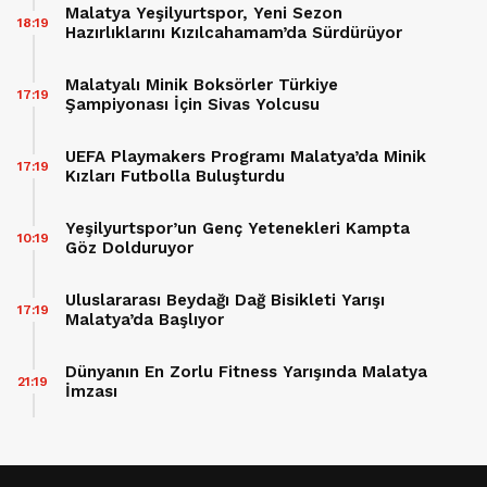
Malatya Yeşilyurtspor, Yeni Sezon
18:19
Hazırlıklarını Kızılcahamam’da Sürdürüyor
Malatyalı Minik Boksörler Türkiye
17:19
Şampiyonası İçin Sivas Yolcusu
UEFA Playmakers Programı Malatya’da Minik
17:19
Kızları Futbolla Buluşturdu
Yeşilyurtspor’un Genç Yetenekleri Kampta
10:19
Göz Dolduruyor
Uluslararası Beydağı Dağ Bisikleti Yarışı
17:19
Malatya’da Başlıyor
Dünyanın En Zorlu Fitness Yarışında Malatya
21:19
İmzası