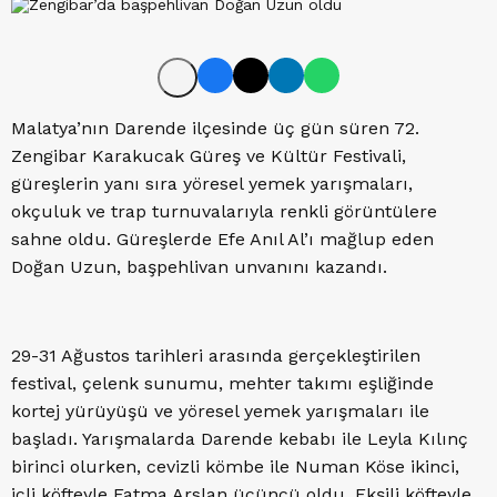
Malatya’nın Darende ilçesinde üç gün süren 72.
Zengibar Karakucak Güreş ve Kültür Festivali,
güreşlerin yanı sıra yöresel yemek yarışmaları,
okçuluk ve trap turnuvalarıyla renkli görüntülere
sahne oldu. Güreşlerde Efe Anıl Al’ı mağlup eden
Doğan Uzun, başpehlivan unvanını kazandı.
29-31 Ağustos tarihleri arasında gerçekleştirilen
festival, çelenk sunumu, mehter takımı eşliğinde
kortej yürüyüşü ve yöresel yemek yarışmaları ile
başladı. Yarışmalarda Darende kebabı ile Leyla Kılınç
birinci olurken, cevizli kömbe ile Numan Köse ikinci,
içli köfteyle Fatma Arslan üçüncü oldu. Ekşili köfteyle