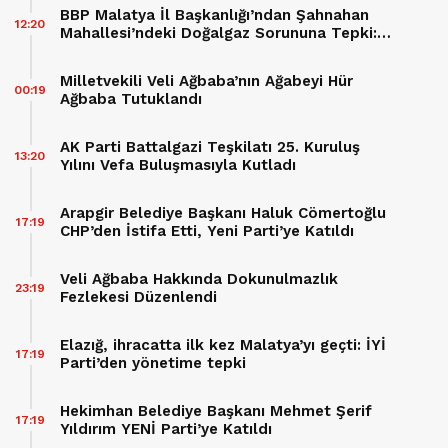
BBP Malatya İl Başkanlığı’ndan Şahnahan
12:20
Mahallesi’ndeki Doğalgaz Sorununa Tepki:
“60 Hane Mağdur Ediliyor”
Milletvekili Veli Ağbaba’nın Ağabeyi Hür
00:19
Ağbaba Tutuklandı
AK Parti Battalgazi Teşkilatı 25. Kuruluş
13:20
Yılını Vefa Buluşmasıyla Kutladı
Arapgir Belediye Başkanı Haluk Cömertoğlu
17:19
CHP’den İstifa Etti, Yeni Parti’ye Katıldı
Veli Ağbaba Hakkında Dokunulmazlık
23:19
Fezlekesi Düzenlendi
Elazığ, ihracatta ilk kez Malatya’yı geçti: İYİ
17:19
Parti’den yönetime tepki
Hekimhan Belediye Başkanı Mehmet Şerif
17:19
Yıldırım YENİ Parti’ye Katıldı