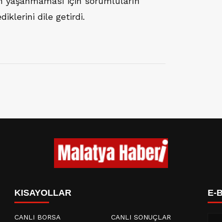
ın yaşanmaması için sorumluların
iklerini dile getirdi.
KISAYOLLAR
E-
CANLI BORSA
CANLI SONUÇLAR