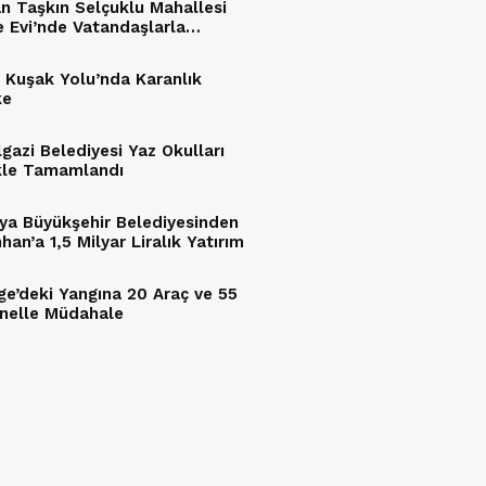
n Taşkın Selçuklu Mahallesi
e Evi’nde Vatandaşlarla
tu
 Kuşak Yolu’nda Karanlık
ke
lgazi Belediyesi Yaz Okulları
kle Tamamlandı
ya Büyükşehir Belediyesinden
an’a 1,5 Milyar Liralık Yatırım
ge’deki Yangına 20 Araç ve 55
nelle Müdahale