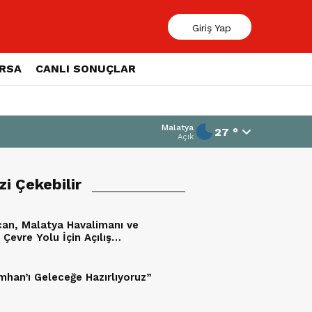
Giriş Yap
ORSA
CANLI SONUÇLAR
Malatya
27 °
Açık
izi Çekebilir
an, Malatya Havalimanı ve
Çevre Yolu İçin Açılış
mini Duyurdu
mhan’ı Geleceğe Hazırlıyoruz”