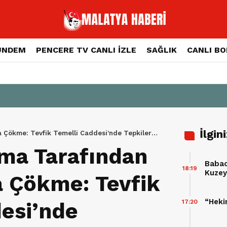
ÜNDEM
PENCERE TV CANLI İZLE
SAĞLIK
CANLI B
İlgin
a Çökme: Tevfik Temelli Caddesi’nde Tepkiler
rma Tarafından
Babac
18:19
Kuzey 
a Çökme: Tevfik
Takvi
“Heki
17:20
esi’nde