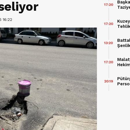
seliyor
Başka
17:20
Taziy
Buluş
6 16:22
Kuzey
17:20
Tehli
Batta
13:20
Şenli
Malat
17:20
Hekimh
Pütür
20:19
Perso