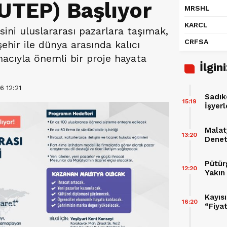
UTEP) Başlıyor
MRSHL
KARCL
ini uluslararası pazarlara taşımak,
CRFSA
ehir ile dünya arasında kalıcı
acıyla önemli bir proje hayata
İlgin
6 12:21
Sadık
15:19
İşyerl
Malat
13:20
Denet
Ürün 
Cez K
Pütür
12:20
Yakın
Kayıs
16:20
“Fiya
Şart”