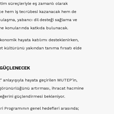
itim süreçleriyle eş zamanlı olarak
lece hem iş tecrübesi kazanacak hem de
 ulaşma, yabancı dil desteği sağlama ve
tirme konularında katkıda bulunacak.
konomik hayata katılımı desteklenirken,
aret kültürünü yakından tanıma fırsatı elde
 GÜÇLENECEK
" anlayışıyla hayata geçirilen MUTEP'in,
 görünürlüğünü artırması, ihracat hacmine
eğerini güçlendirmesi bekleniyor.
eri Programının genel hedefleri arasında;