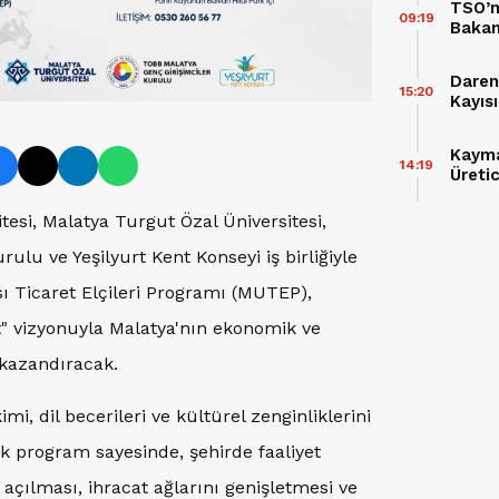
TSO’n
09:19
Bakan
Daren
15:20
Kayıs
Kayma
14:19
Üretic
itesi, Malatya Turgut Özal Üniversitesi,
ulu ve Yeşilyurt Kent Konseyi iş birliğiyle
 Ticaret Elçileri Programı (MUTEP),
t" vizyonuyla Malatya'nın ekonomik ve
 kazandıracak.
imi, dil becerileri ve kültürel zenginliklerini
k program sayesinde, şehirde faaliyet
 açılması, ihracat ağlarını genişletmesi ve