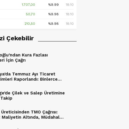
1.707,00
%9.99
18:10
50,70
%9.98
18:10
210,50
%9.98
18:10
izi Çekebilir
oğlu’ndan Kura Fazlası
eri İçin Çağrı
ya’da Temmuz Ayı Ticaret
imleri Raporlandı: Binlerce
İncelendi, Yüz Binlerce Lira
esildi
ge’de Çilek ve Salep Üretimine
 Takip
ı Üreticisinden TMO Çağrısı:
t Maliyetin Altında, Müdahale