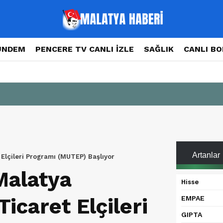
ÜNDEM
PENCERE TV CANLI İZLE
SAĞLIK
CANLI B
Artanlar
t Elçileri Programı (MUTEP) Başlıyor
 Malatya
Hisse
Ticaret Elçileri
EMPAE
GIPTA