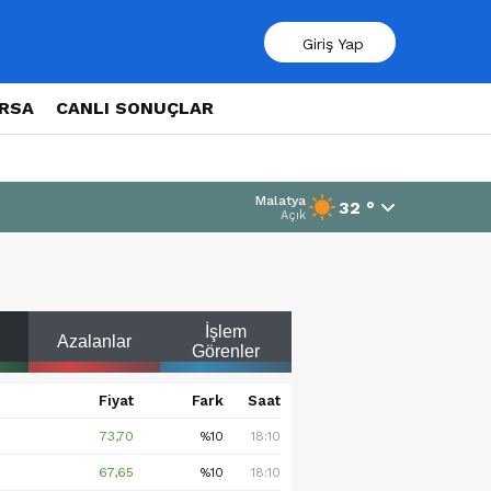
Giriş Yap
ORSA
CANLI SONUÇLAR
Malatya
32 °
Açık
İşlem
Azalanlar
Görenler
Fiyat
Fark
Saat
73,70
%10
18:10
67,65
%10
18:10