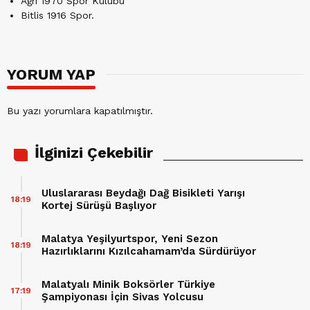
Ağrı 1970 Spor Kulübü
Bitlis 1916 Spor.
YORUM YAP
Bu yazı yorumlara kapatılmıştır.
İlginizi Çekebilir
Uluslararası Beydağı Dağ Bisikleti Yarışı
18:19
Kortej Sürüşü Başlıyor
Malatya Yeşilyurtspor, Yeni Sezon
18:19
Hazırlıklarını Kızılcahamam’da Sürdürüyor
Malatyalı Minik Boksörler Türkiye
17:19
Şampiyonası İçin Sivas Yolcusu