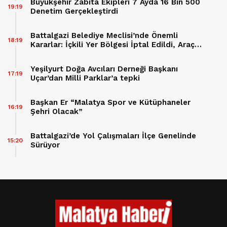
Büyükşehir Zabıta Ekipleri 7 Ayda 16 Bin 500
19:19
Denetim Gerçekleştirdi
Battalgazi Belediye Meclisi’nde Önemli
18:19
Kararlar: İçkili Yer Bölgesi İptal Edildi, Araç
Hibesi Onaylandı
Yeşilyurt Doğa Avcıları Derneği Başkanı
17:19
Uçar’dan Milli Parklar’a tepki
Başkan Er “Malatya Spor ve Kütüphaneler
16:19
Şehri Olacak”
Battalgazi’de Yol Çalışmaları İlçe Genelinde
15:20
Sürüyor