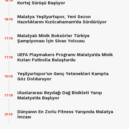
18:19
Kortej Sürüşü Başlıyor
Malatya Yeşilyurtspor, Yeni Sezon
18:19
Hazırlıklarını Kızılcahamam’da Sürdürüyor
Malatyalı Minik Boksörler Türkiye
17:19
Şampiyonası İçin Sivas Yolcusu
UEFA Playmakers Programı Malatya’da Minik
17:19
Kızları Futbolla Buluşturdu
Yeşilyurtspor’un Genç Yetenekleri Kampta
10:19
Göz Dolduruyor
Uluslararası Beydağı Dağ Bisikleti Yarışı
17:19
Malatya’da Başlıyor
Dünyanın En Zorlu Fitness Yarışında Malatya
21:19
İmzası