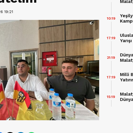
Malat
Buluş
6 19:21
Yeşil
10:19
Kampt
Ulusla
17:19
Yarış
Dünya
21:19
Malat
Milli
17:19
Yatırı
Malat
15:19
Dünya