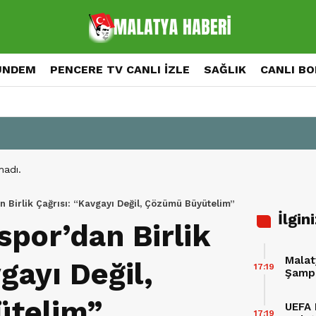
ÜNDEM
PENCERE TV CANLI İZLE
SAĞLIK
CANLI B
madı.
n Birlik Çağrısı: “Kavgayı Değil, Çözümü Büyütelim”
İlgin
spor’dan Birlik
Malat
gayı Değil,
17:19
Şampi
ütelim”
UEFA 
17:19