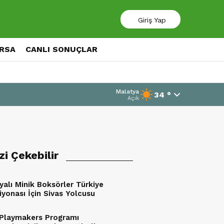
Giriş Yap
ORSA
CANLI SONUÇLAR
Malatya
34 °
Açık
izi Çekebilir
yalı Minik Boksörler Türkiye
yonası İçin Sivas Yolcusu
Playmakers Programı