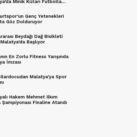
ya’da Minik Kızları Futbolla
turdu
yurtspor’un Genç Yetenekleri
a Göz Dolduruyor
rarası Beydağı Dağ Bisikleti
ı Malatya’da Başlıyor
nın En Zorlu Fitness Yarışında
ya İmzası
 Bilardocudan Malatya’ya Spor
mı
yalı Hakem Mehmet Ilkım
 Şampiyonası Finaline Atandı