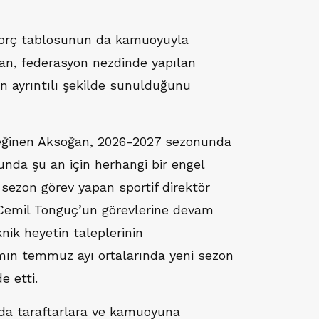
borç tablosunun da kamuoyuyla
ğan, federasyon nezdinde yapılan
n ayrıntılı şekilde sunulduğunu
eğinen Aksoğan, 2026-2027 sezonunda
nda şu an için herhangi bir engel
sezon görev yapan sportif direktör
r Cemil Tonguç’un görevlerine devam
nik heyetin taleplerinin
mın temmuz ayı ortalarında yeni sezon
e etti.
da taraftarlara ve kamuoyuna