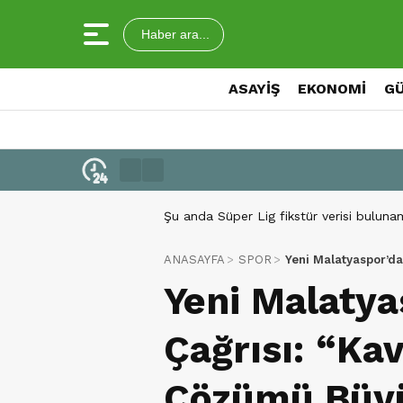
Haber ara...
ASAYİŞ
EKONOMİ
G
Şu anda Süper Lig fikstür verisi buluna
ANASAYFA
SPOR
Yeni Malatyaspor’da
Yeni Malatya
Çağrısı: “Kav
Çözümü Büy