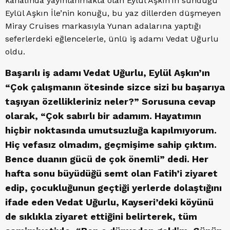
kanalında yayınlanmakta olan Eylül Aşkın’ın sunduğu
Eylül Aşkın İle’nin konuğu, bu yaz dillerden düşmeyen
Miray Cruises markasıyla Yunan adalarına yaptığı
seferlerdeki eğlencelerle, ünlü iş adamı Vedat Uğurlu
oldu.
Başarılı iş adamı Vedat Uğurlu, Eylül Aşkın’ın
“Çok çalışmanın ötesinde sizce sizi bu başarıya
taşıyan özellikleriniz neler?” Sorusuna cevap
olarak, “Çok sabırlı bir adamım. Hayatımın
hiçbir noktasında umutsuzluğa kapılmıyorum.
Hiç vefasız olmadım, geçmişime sahip çıktım.
Bence duanın gücü de çok önemli” dedi. Her
hafta sonu büyüdüğü semt olan Fatih’i ziyaret
edip, çocukluğunun geçtiği yerlerde dolaştığını
ifade eden Vedat Uğurlu, Kayseri’deki köyünü
de sıklıkla ziyaret ettiğini belirterek, tüm