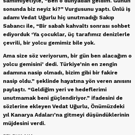
samimiyetiyle, “Ben o dünyadan geldim. Günün
sonunda biz neyiz ki?” Vurgusunu yaptı. Ünlü iş
adamı Vedat Uğurlu hiç unutmadığı Sakıp
Sabancı ile, “Bir sabah kahvaltı sonrası sohbet
ediyorduk ‘Ya çocuklar, üç tarafımız denizlerle
çevrili, bir yolcu gemimiz bile yok.
Ama size söz veriyorum, bir gün ben alacağım o
yolcu gemisini’ dedi. Türkiye’nin en zengin
adamına nasip olmadı, bizim gibi bir fakire
nasip oldu.” şeklinde hayatına yön veren anısını
paylaştı. “Geldiğim yeri ve hedeflerimi
unutmamak beni güçlendiriyor.” ifadesini de
sözlerine ekleyen Vedat Uğurlu, Önümüzdeki
yıl Kanarya Adaları’na gitmeyi düşündüklerinin
müjdesini verdi.