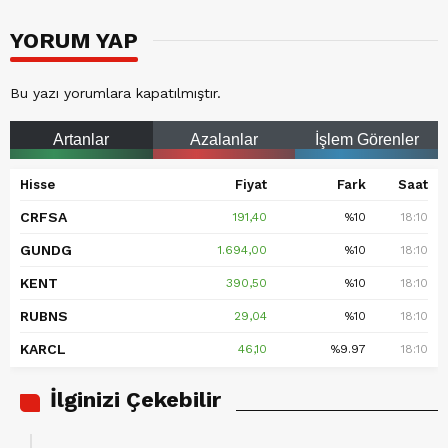
YORUM YAP
Bu yazı yorumlara kapatılmıştır.
Artanlar
Azalanlar
İşlem Görenler
Hisse
Fiyat
Fark
Saat
CRFSA
191,40
%10
18:10
GUNDG
1.694,00
%10
18:10
KENT
390,50
%10
18:10
RUBNS
29,04
%10
18:10
KARCL
46,10
%9.97
18:10
İlginizi Çekebilir