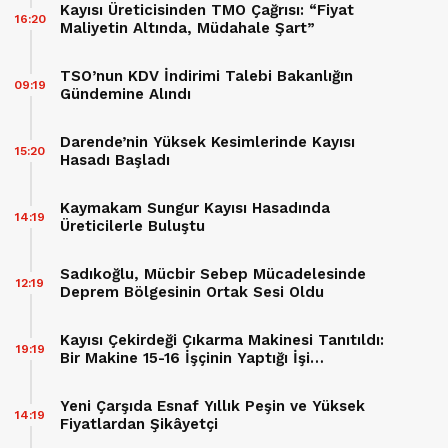
Kayısı Üreticisinden TMO Çağrısı: “Fiyat
16:20
Maliyetin Altında, Müdahale Şart”
TSO’nun KDV İndirimi Talebi Bakanlığın
09:19
Gündemine Alındı
Darende’nin Yüksek Kesimlerinde Kayısı
15:20
Hasadı Başladı
Kaymakam Sungur Kayısı Hasadında
14:19
Üreticilerle Buluştu
Sadıkoğlu, Mücbir Sebep Mücadelesinde
12:19
Deprem Bölgesinin Ortak Sesi Oldu
Kayısı Çekirdeği Çıkarma Makinesi Tanıtıldı:
19:19
Bir Makine 15-16 İşçinin Yaptığı İşi
Yapabiliyor
Yeni Çarşıda Esnaf Yıllık Peşin ve Yüksek
14:19
Fiyatlardan Şikâyetçi