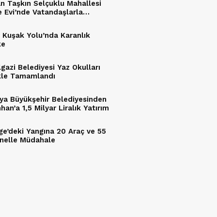
n Taşkın Selçuklu Mahallesi
e Evi’nde Vatandaşlarla
tu
 Kuşak Yolu’nda Karanlık
ke
lgazi Belediyesi Yaz Okulları
kle Tamamlandı
ya Büyükşehir Belediyesinden
an’a 1,5 Milyar Liralık Yatırım
ge’deki Yangına 20 Araç ve 55
nelle Müdahale