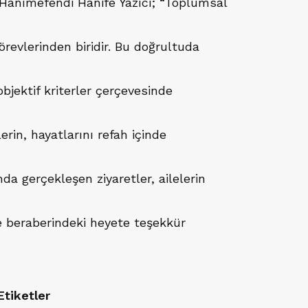
 Hanımefendi Hanife Yazıcı; “Toplumsal
revlerinden biridir. Bu doğrultuda
 objektif kriterler çerçevesinde
erin, hayatlarını refah içinde
da gerçekleşen ziyaretler, ailelerin
e beraberindeki heyete teşekkür
Etiketler