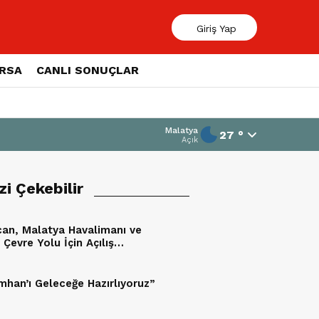
Giriş Yap
ORSA
CANLI SONUÇLAR
Malatya
27 °
Açık
izi Çekebilir
an, Malatya Havalimanı ve
Çevre Yolu İçin Açılış
mini Duyurdu
mhan’ı Geleceğe Hazırlıyoruz”