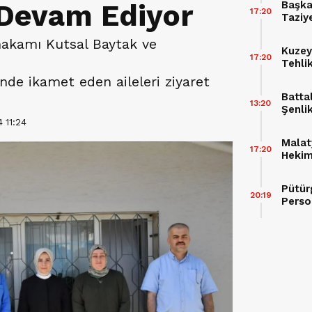
Devam Ediyor
Başka
17:20
Taziy
Buluş
ymakamı Kutsal Baytak ve
Kuzey
17:20
Tehli
inde ikamet eden aileleri ziyaret
Batta
13:20
Şenli
 11:24
Malat
17:20
Hekimh
Pütür
20:19
Perso