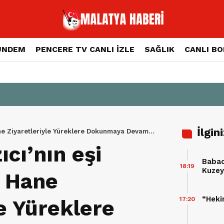
ÜNDEM
PENCERE TV CANLI İZLE
SAĞLIK
CANLI B
İlgin
Hane Ziyaretleriyle Yüreklere Dokunmaya Devam
ıcı’nın eşi
Babac
18:19
Kuzey 
ı Hane
Takvi
“Heki
17:20
le Yüreklere