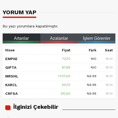
YORUM YAP
Bu yazı yorumlara kapatılmıştır.
Artanlar
Azalanlar
İşlem Görenler
Hisse
Fiyat
Fark
Saat
EMPAE
73,70
%10
18:10
GIPTA
67,65
%10
18:10
MRSHL
1.707,00
%9.99
18:10
KARCL
50,70
%9.98
18:10
CRFSA
210,50
%9.98
18:10
İlginizi Çekebilir