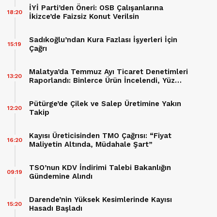
İYİ Parti’den Öneri: OSB Çalışanlarına
18:20
İkizce’de Faizsiz Konut Verilsin
Sadıkoğlu’ndan Kura Fazlası İşyerleri İçin
15:19
Çağrı
Malatya’da Temmuz Ayı Ticaret Denetimleri
13:20
Raporlandı: Binlerce Ürün İncelendi, Yüz
Binlerce Lira Cez Kesildi
Pütürge’de Çilek ve Salep Üretimine Yakın
12:20
Takip
Kayısı Üreticisinden TMO Çağrısı: “Fiyat
16:20
Maliyetin Altında, Müdahale Şart”
TSO’nun KDV İndirimi Talebi Bakanlığın
09:19
Gündemine Alındı
Darende’nin Yüksek Kesimlerinde Kayısı
15:20
Hasadı Başladı