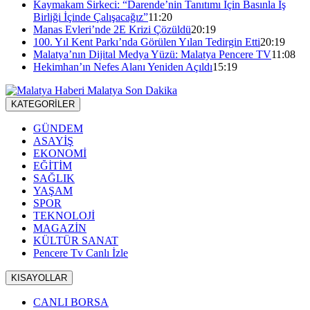
Kaymakam Sirkeci: “Darende’nin Tanıtımı İçin Basınla İş
Birliği İçinde Çalışacağız”
11:20
Manas Evleri’nde 2E Krizi Çözüldü
20:19
100. Yıl Kent Parkı’nda Görülen Yılan Tedirgin Etti
20:19
Malatya’nın Dijital Medya Yüzü: Malatya Pencere TV
11:08
Hekimhan’ın Nefes Alanı Yeniden Açıldı
15:19
KATEGORİLER
GÜNDEM
ASAYİŞ
EKONOMİ
EĞİTİM
SAĞLIK
YAŞAM
SPOR
TEKNOLOJİ
MAGAZİN
KÜLTÜR SANAT
Pencere Tv Canlı İzle
KISAYOLLAR
CANLI BORSA