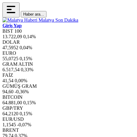
Haber ara...
Giriş Yap
BIST 100
13.722,09
0,14%
DOLAR
47,5952
0,04%
EURO
55,0725
0,15%
GRAM ALTIN
6.517,54
0,33%
FAİZ
41,54
0,00%
GÜMÜŞ GRAM
94,60
-0,36%
BITCOIN
64.881,00
0,15%
GBP/TRY
64,2120
0,15%
EUR/USD
1,1545
-0,07%
BRENT
79,74
0,37%