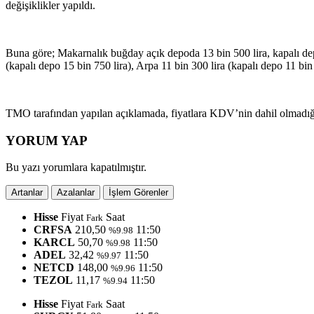
değişiklikler yapıldı.
Buna göre; Makarnalık buğday açık depoda 13 bin 500 lira, kapalı dep
(kapalı depo 15 bin 750 lira), Arpa 11 bin 300 lira (kapalı depo 11 bin 6
TMO tarafından yapılan açıklamada, fiyatlara KDV’nin dahil olmadığı,
YORUM YAP
Bu yazı yorumlara kapatılmıştır.
Artanlar
Azalanlar
İşlem Görenler
Hisse
Fiyat
Saat
Fark
CRFSA
210,50
11:50
%9.98
KARCL
50,70
11:50
%9.98
ADEL
32,42
11:50
%9.97
NETCD
148,00
11:50
%9.96
TEZOL
11,17
11:50
%9.94
Hisse
Fiyat
Saat
Fark