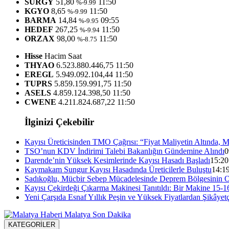
SURGY
51,80
11:50
%-9.99
KGYO
8,65
11:50
%-9.99
BARMA
14,84
09:55
%-9.95
HEDEF
267,25
11:50
%-9.94
ORZAX
98,00
11:50
%-8.75
Hisse
Hacim
Saat
THYAO
6.523.880.446,75
11:50
EREGL
5.949.092.104,44
11:50
TUPRS
5.859.159.991,75
11:50
ASELS
4.859.124.398,50
11:50
CWENE
4.211.824.687,22
11:50
İlginizi Çekebilir
Kayısı Üreticisinden TMO Çağrısı: “Fiyat Maliyetin Altında, 
TSO’nun KDV İndirimi Talebi Bakanlığın Gündemine Alındı
0
Darende’nin Yüksek Kesimlerinde Kayısı Hasadı Başladı
15:20
Kaymakam Sungur Kayısı Hasadında Üreticilerle Buluştu
14:1
Sadıkoğlu, Mücbir Sebep Mücadelesinde Deprem Bölgesinin O
Kayısı Çekirdeği Çıkarma Makinesi Tanıtıldı: Bir Makine 15-16 
Yeni Çarşıda Esnaf Yıllık Peşin ve Yüksek Fiyatlardan Şikâyetç
KATEGORİLER