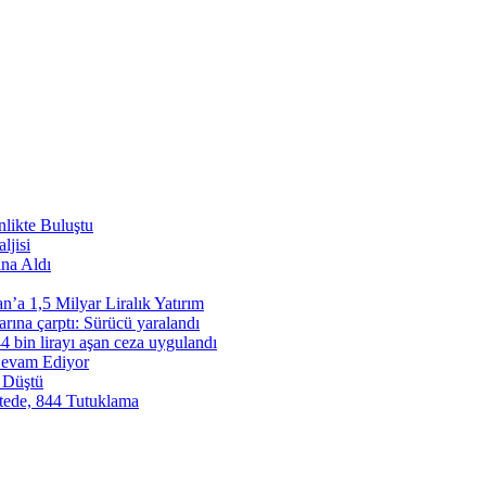
likte Buluştu
ljisi
ına Aldı
’a 1,5 Milyar Liralık Yatırım
rına çarptı: Sürücü yaralandı
4 bin lirayı aşan ceza uygulandı
Devam Ediyor
n Düştü
stede, 844 Tutuklama