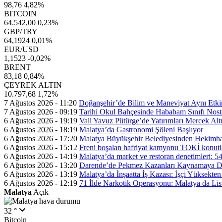
98,76
4,82%
BITCOIN
64.542,00
0,23%
GBP/TRY
64,1924
0,01%
EUR/USD
1,1523
-0,02%
BRENT
83,18
0,84%
ÇEYREK ALTIN
10.797,68
1,72%
7 Ağustos 2026 - 11:20
Doğanşehir’de Bilim ve Maneviyat Aynı Etkin
7 Ağustos 2026 - 09:19
Tarihi Okul Bahçesinde Hababam Sınıfı Nosta
6 Ağustos 2026 - 19:19
Vali Yavuz Pütürge’de Yatırımları Mercek Alt
6 Ağustos 2026 - 18:19
Malatya’da Gastronomi Şöleni Başlıyor
6 Ağustos 2026 - 17:20
Malatya Büyükşehir Belediyesinden Hekimhan
6 Ağustos 2026 - 15:12
Freni boşalan hafriyat kamyonu TOKİ konutla
6 Ağustos 2026 - 14:19
Malatya’da market ve restoran denetimleri: 54
6 Ağustos 2026 - 13:20
Darende’de Pekmez Kazanları Kaynamaya 
6 Ağustos 2026 - 13:19
Malatya’da İnşaatta İş Kazası: İşçi Yüksekte
6 Ağustos 2026 - 12:19
71 İlde Narkotik Operasyonu: Malatya da Li
Malatya
Açık
32 °
Bitcoin