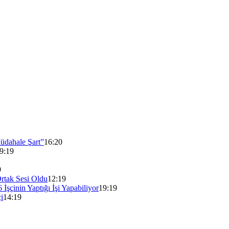
Müdahale Şart”
16:20
9:19
9
rtak Sesi Oldu
12:19
İşçinin Yaptığı İşi Yapabiliyor
19:19
i
14:19