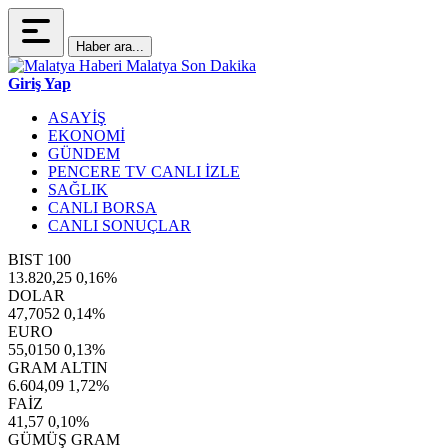
Haber ara...
Giriş Yap
ASAYİŞ
EKONOMİ
GÜNDEM
PENCERE TV CANLI İZLE
SAĞLIK
CANLI BORSA
CANLI SONUÇLAR
BIST 100
13.820,25
0,16%
DOLAR
47,7052
0,14%
EURO
55,0150
0,13%
GRAM ALTIN
6.604,09
1,72%
FAİZ
41,57
0,10%
GÜMÜŞ GRAM