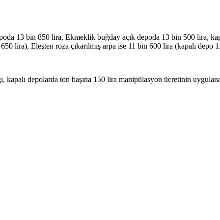
oda 13 bin 850 lira, Ekmeklik buğday açık depoda 13 bin 500 lira, kapa
50 lira), Eleşten roza çıkarılmış arpa ise 11 bin 600 lira (kapalı depo 11
 kapalı depolarda ton başına 150 lira manipülasyon ücretinin uygulanac