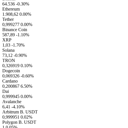
64.536
-0.30%
Ethereum
1.908,62
0.00%
Tether
0,999277
0.00%
Binance Coin
587,89
-1.10%
XRP
1,03
-1.70%
Solana
73,12
-0.90%
TRON
0,326919
0.10%
Dogecoin
0,069326
-0.60%
Cardano
0,200867
6.50%
Dai
0,999945
0.00%
Avalanche
6,41
-4.10%
Arbitrum B. USDT
0,999951
0.02%
Polygon B. USDT
1
0.05%