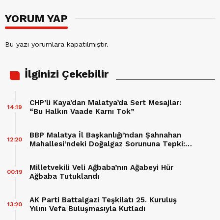
YORUM YAP
Bu yazı yorumlara kapatılmıştır.
İlginizi Çekebilir
CHP’li Kaya’dan Malatya’da Sert Mesajlar:
14:19
“Bu Halkın Vaade Karnı Tok”
BBP Malatya İl Başkanlığı’ndan Şahnahan
12:20
Mahallesi’ndeki Doğalgaz Sorununa Tepki:
“60 Hane Mağdur Ediliyor”
Milletvekili Veli Ağbaba’nın Ağabeyi Hür
00:19
Ağbaba Tutuklandı
AK Parti Battalgazi Teşkilatı 25. Kuruluş
13:20
Yılını Vefa Buluşmasıyla Kutladı