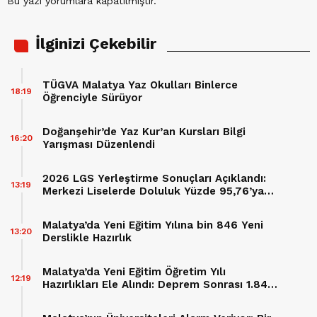
Bu yazı yorumlara kapatılmıştır.
İlginizi Çekebilir
TÜGVA Malatya Yaz Okulları Binlerce
18:19
Öğrenciyle Sürüyor
Doğanşehir’de Yaz Kur’an Kursları Bilgi
16:20
Yarışması Düzenlendi
2026 LGS Yerleştirme Sonuçları Açıklandı:
13:19
Merkezi Liselerde Doluluk Yüzde 95,76’ya
Ulaştı
Malatya’da Yeni Eğitim Yılına bin 846 Yeni
13:20
Derslikle Hazırlık
Malatya’da Yeni Eğitim Öğretim Yılı
12:19
Hazırlıkları Ele Alındı: Deprem Sonrası 1.846
Derslik Eğitime Kazandırılıyor