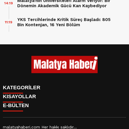
Malatya’nın Üniversiteleri Alarm Veriyor: Bir
14:19
Dönemin Akademik Gücü Kan Kaybediyor
YKS Tercihlerinde Kritik Süreç Başladı: 805
11:19
Bin Kontenjan, 16 Yeni Bölüm
KATEGORİLER
KISAYOLLAR
GÜNDEM
E-BÜLTEN
ASAYİŞ
CANLI BORSA
EKONOMİ
CANLI SONUÇLAR
EĞİTİM
BURÇLAR
SAĞLIK
CANLI TV
YAŞAM
malatyahaberi.com Her hakkı saklıdır...