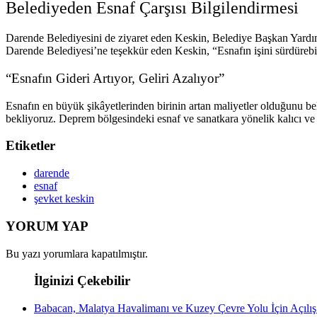
Belediyeden Esnaf Çarşısı Bilgilendirmesi
Darende Belediyesini de ziyaret eden Keskin, Belediye Başkan Yardımc
Darende Belediyesi’ne teşekkür eden Keskin, “Esnafın işini sürdürebilm
“Esnafın Gideri Artıyor, Geliri Azalıyor”
Esnafın en büyük şikâyetlerinden birinin artan maliyetler olduğunu bel
bekliyoruz. Deprem bölgesindeki esnaf ve sanatkara yönelik kalıcı ve 
Etiketler
darende
esnaf
şevket keskin
YORUM YAP
Bu yazı yorumlara kapatılmıştır.
İlginizi Çekebilir
Babacan, Malatya Havalimanı ve Kuzey Çevre Yolu İçin Açılı