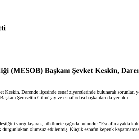
ti
iği (MESOB) Başkanı Şevket Keskin, Darend
 Keskin, Darende ilçesinde esnaf ziyaretlerinde bulunarak sorunları ye
Başkanı Şemsettin Gümüşay ve esnaf odası başkanları da yer aldı.
leştiğini vurgulayarak, hükümete çağrıda bulundu: “Esnafın ayakta kalma
urgunluktan olumsuz etkilenmiş. Küçük esnafın kepenk kapatmaması iç