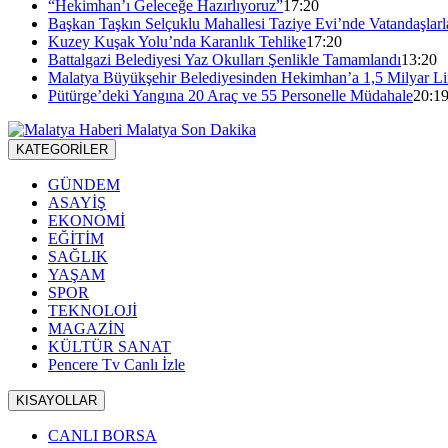
“Hekimhan’ı Geleceğe Hazırlıyoruz”
17:20
Başkan Taşkın Selçuklu Mahallesi Taziye Evi’nde Vatandaşlarl
Kuzey Kuşak Yolu’nda Karanlık Tehlike
17:20
Battalgazi Belediyesi Yaz Okulları Şenlikle Tamamlandı
13:20
Malatya Büyükşehir Belediyesinden Hekimhan’a 1,5 Milyar Lir
Pütürge’deki Yangına 20 Araç ve 55 Personelle Müdahale
20:1
KATEGORİLER
GÜNDEM
ASAYİŞ
EKONOMİ
EĞİTİM
SAĞLIK
YAŞAM
SPOR
TEKNOLOJİ
MAGAZİN
KÜLTÜR SANAT
Pencere Tv Canlı İzle
KISAYOLLAR
CANLI BORSA