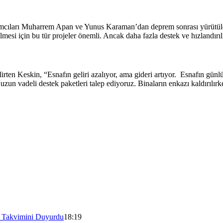
ıları Muharrem Apan ve Yunus Karaman’dan deprem sonrası yürütülen esna
esi için bu tür projeler önemli. Ancak daha fazla destek ve hızlandırılm
irten Keskin, “Esnafın geliri azalıyor, ama gideri artıyor. Esnafın günlü
uzun vadeli destek paketleri talep ediyoruz. Binaların enkazı kaldırıl
ş Takvimini Duyurdu
18:19