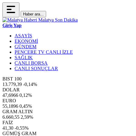
Haber ara...
Giriş Yap
ASAYİŞ
EKONOMİ
GÜNDEM
PENCERE TV CANLI İZLE
SAĞLIK
CANLI BORSA
CANLI SONUÇLAR
BIST 100
13.779,39
-0,14%
DOLAR
47,6966
0,12%
EURO
55,1896
0,45%
GRAM ALTIN
6.660,55
2,59%
FAİZ
41,30
-0,55%
GÜMÜŞ GRAM