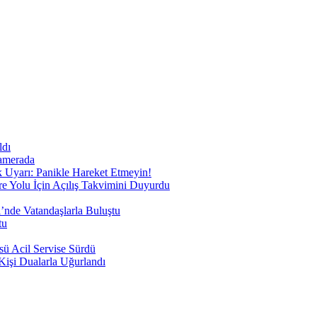
ldı
Kamerada
 Uyarı: Panikle Hareket Etmeyin!
 Yolu İçin Açılış Takvimini Duyurdu
’nde Vatandaşlarla Buluştu
tu
 Acil Servise Sürdü
Kişi Dualarla Uğurlandı