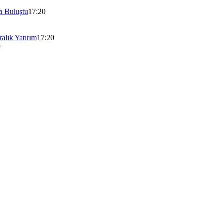
a Buluştu
17:20
alık Yatırım
17:20
9