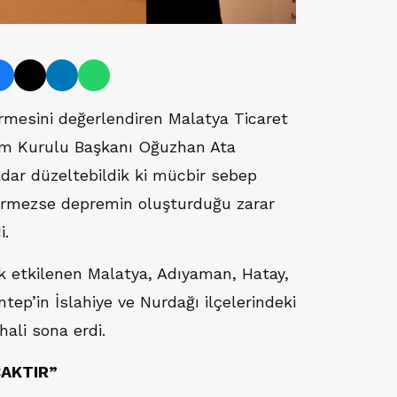
rmesini değerlendiren Malatya Ticaret
im Kurulu Başkanı Oğuzhan Ata
adar düzeltebildik ki mücbir sebep
ermezse depremin oluşturduğu zarar
i.
 etkilenen Malatya, Adıyaman, Hatay,
tep’in İslahiye ve Nurdağı ilçelerindeki
hali sona erdi.
CAKTIR”