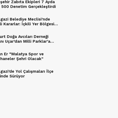
şehir Zabıta Ekipleri 7 Ayda
n 500 Denetim Gerçekleştirdi
lgazi Belediye Meclisi’nde
 Kararlar: İçkili Yer Bölgesi
Edildi, Araç Hibesi Onaylandı
yurt Doğa Avcıları Derneği
nı Uçar’dan Milli Parklar’a
n Er “Malatya Spor ve
haneler Şehri Olacak”
gazi’de Yol Çalışmaları İlçe
inde Sürüyor