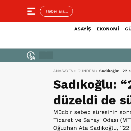
Haber ara...
ASAYİŞ
EKONOMİ
G
ANASAYFA
GÜNDEM
Sadıkoğlu: “22 a
Sadıkoğlu: “
düzeldi de sü
Mücbir sebep süresinin son
Ticaret ve Sanayi Odası (M
Oğuzhan Ata Sadıkoğlu, “22 