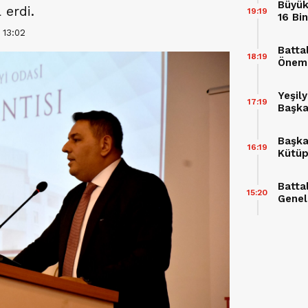
Büyük
 erdi.
19:19
16 Bi
 13:02
Batta
18:19
Önemli
İptal 
Yeşil
17:19
Başka
tepki
Başka
16:19
Kütüp
Battal
15:20
Genel