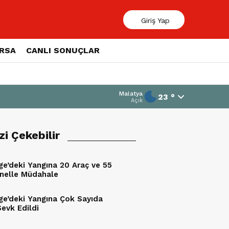
Giriş Yap
ORSA
CANLI SONUÇLAR
Malatya
23 °
Açık
izi Çekebilir
ge’deki Yangına 20 Araç ve 55
nelle Müdahale
ge’deki Yangına Çok Sayıda
Sevk Edildi