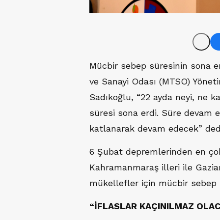
Mücbir sebep süresinin sona e
ve Sanayi Odası (MTSO) Yönet
Sadıkoğlu, “22 ayda neyi, ne k
süresi sona erdi. Süre devam 
katlanarak devam edecek” ded
6 Şubat depremlerinden en çok
Kahramanmaraş illeri ile Gazian
mükellefler için mücbir sebep 
“İFLASLAR KAÇINILMAZ OLA