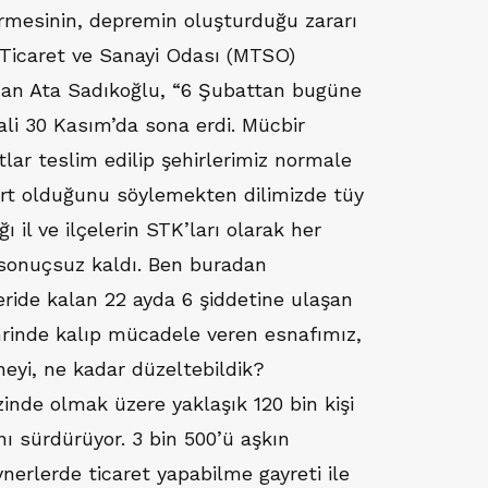
rmesinin, depremin oluşturduğu zararı
 Ticaret ve Sanayi Odası (MTSO)
an Ata Sadıkoğlu, “6 Şubattan bugüne
li 30 Kasım’da sona erdi. Mücbir
tlar teslim edilip şehirlerimiz normale
rt olduğunu söylemekten dilimizde tüy
ı il ve ilçelerin STK’ları olarak her
sonuçsuz kaldı. Ben buradan
eride kalan 22 ayda 6 şiddetine ulaşan
rinde kalıp mücadele veren esnafımız,
neyi, ne kadar düzeltebildik?
inde olmak üzere yaklaşık 120 bin kişi
ı sürdürüyor. 3 bin 500’ü aşkın
nerlerde ticaret yapabilme gayreti ile