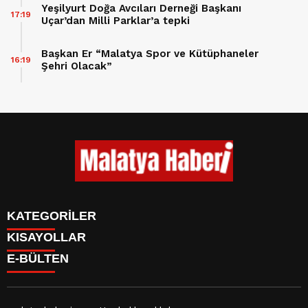
Yeşilyurt Doğa Avcıları Derneği Başkanı
17:19
Uçar’dan Milli Parklar’a tepki
Başkan Er “Malatya Spor ve Kütüphaneler
16:19
Şehri Olacak”
KATEGORİLER
KISAYOLLAR
GÜNDEM
E-BÜLTEN
ASAYİŞ
CANLI BORSA
EKONOMİ
CANLI SONUÇLAR
EĞİTİM
BURÇLAR
SAĞLIK
CANLI TV
YAŞAM