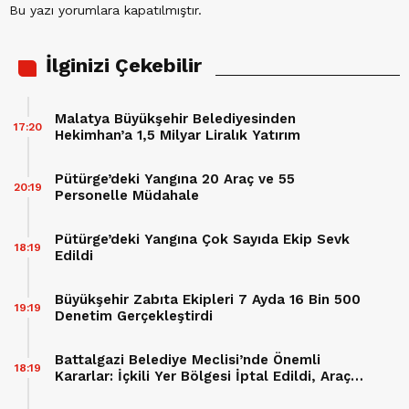
Bu yazı yorumlara kapatılmıştır.
İlginizi Çekebilir
Malatya Büyükşehir Belediyesinden
17:20
Hekimhan’a 1,5 Milyar Liralık Yatırım
Pütürge’deki Yangına 20 Araç ve 55
20:19
Personelle Müdahale
Pütürge’deki Yangına Çok Sayıda Ekip Sevk
18:19
Edildi
Büyükşehir Zabıta Ekipleri 7 Ayda 16 Bin 500
19:19
Denetim Gerçekleştirdi
Battalgazi Belediye Meclisi’nde Önemli
18:19
Kararlar: İçkili Yer Bölgesi İptal Edildi, Araç
Hibesi Onaylandı