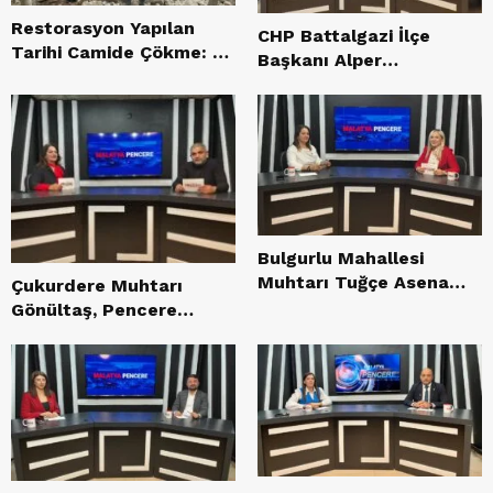
Restorasyon Yapılan
CHP Battalgazi İlçe
Tarihi Camide Çökme: 1
Başkanı Alper
Yaralı
Gürsoy’dan Deprem,
TOKİ ve İmar Sürecine
Sert Eleştiriler
Bulgurlu Mahallesi
Muhtarı Tuğçe Asena
Çukurdere Muhtarı
Ilgar, Tarafsız Bölge’de
Gönültaş, Pencere
Konuştu: “En Acil
TV’de
İhtiyacımız Doğalgaz”