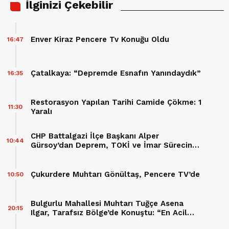
İlginizi Çekebilir
Enver Kiraz Pencere Tv Konuğu Oldu
16:47
Çatalkaya: “Depremde Esnafın Yanındaydık”
16:35
Restorasyon Yapılan Tarihi Camide Çökme: 1
11:30
Yaralı
CHP Battalgazi İlçe Başkanı Alper
10:44
Gürsoy’dan Deprem, TOKİ ve İmar Sürecine
Sert Eleştiriler
Çukurdere Muhtarı Gönültaş, Pencere TV’de
10:50
Bulgurlu Mahallesi Muhtarı Tuğçe Asena
20:15
Ilgar, Tarafsız Bölge’de Konuştu: “En Acil
İhtiyacımız Doğalgaz”