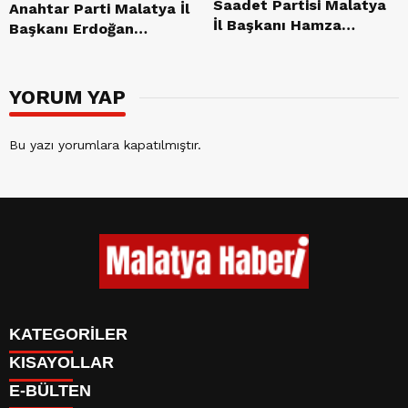
Saadet Partisi Malatya
Anahtar Parti Malatya İl
İl Başkanı Hamza
Başkanı Erdoğan
Paşahan: “Malatya
Zelyurt: “Malatya’nın
Kimliğini Kaybediyor”
Kaybedecek Vakti Yok”
YORUM YAP
Bu yazı yorumlara kapatılmıştır.
KATEGORİLER
KISAYOLLAR
GÜNDEM
E-BÜLTEN
ASAYİŞ
CANLI BORSA