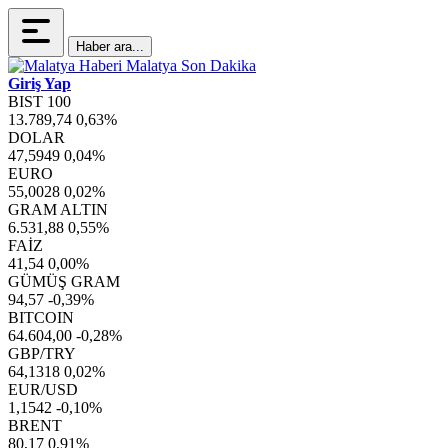
Haber ara...
Giriş Yap
BIST 100
13.789,74
0,63%
DOLAR
47,5949
0,04%
EURO
55,0028
0,02%
GRAM ALTIN
6.531,88
0,55%
FAİZ
41,54
0,00%
GÜMÜŞ GRAM
94,57
-0,39%
BITCOIN
64.604,00
-0,28%
GBP/TRY
64,1318
0,02%
EUR/USD
1,1542
-0,10%
BRENT
80,17
0,91%