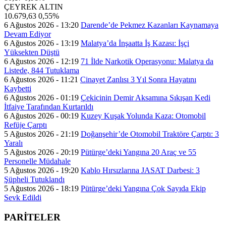
ÇEYREK ALTIN
10.679,63
0,55%
6 Ağustos 2026 - 13:20
Darende’de Pekmez Kazanları Kaynamaya
Devam Ediyor
6 Ağustos 2026 - 13:19
Malatya’da İnşaatta İş Kazası: İşçi
Yüksekten Düştü
6 Ağustos 2026 - 12:19
71 İlde Narkotik Operasyonu: Malatya da
Listede, 844 Tutuklama
6 Ağustos 2026 - 11:21
Cinayet Zanlısı 3 Yıl Sonra Hayatını
Kaybetti
6 Ağustos 2026 - 01:19
Çekicinin Demir Aksamına Sıkışan Kedi
İtfaiye Tarafından Kurtarıldı
6 Ağustos 2026 - 00:19
Kuzey Kuşak Yolunda Kaza: Otomobil
Refüje Çarptı
5 Ağustos 2026 - 21:19
Doğanşehir’de Otomobil Traktöre Çarptı: 3
Yaralı
5 Ağustos 2026 - 20:19
Pütürge’deki Yangına 20 Araç ve 55
Personelle Müdahale
5 Ağustos 2026 - 19:20
Kablo Hırsızlarına JASAT Darbesi: 3
Şüpheli Tutuklandı
5 Ağustos 2026 - 18:19
Pütürge’deki Yangına Çok Sayıda Ekip
Sevk Edildi
PARİTELER