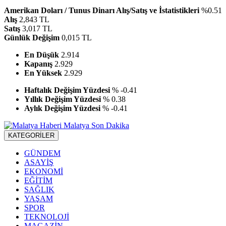
Amerikan Doları / Tunus Dinarı Alış/Satış ve İstatistikleri
%0.51
Alış
2,843 TL
Satış
3,017 TL
Günlük Değişim
0,015 TL
En Düşük
2.914
Kapanış
2.929
En Yüksek
2.929
Haftalık Değişim Yüzdesi
% -0.41
Yıllık Değişim Yüzdesi
% 0.38
Aylık Değişim Yüzdesi
% -0.41
KATEGORİLER
GÜNDEM
ASAYİŞ
EKONOMİ
EĞİTİM
SAĞLIK
YAŞAM
SPOR
TEKNOLOJİ
MAGAZİN