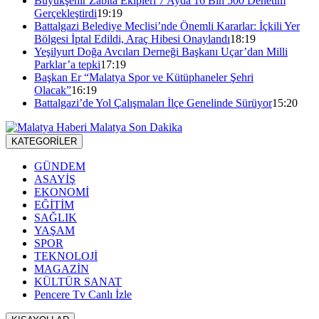
Büyükşehir Zabıta Ekipleri 7 Ayda 16 Bin 500 Denetim
Gerçekleştirdi
19:19
Battalgazi Belediye Meclisi’nde Önemli Kararlar: İçkili Yer
Bölgesi İptal Edildi, Araç Hibesi Onaylandı
18:19
Yeşilyurt Doğa Avcıları Derneği Başkanı Uçar’dan Milli
Parklar’a tepki
17:19
Başkan Er “Malatya Spor ve Kütüphaneler Şehri
Olacak”
16:19
Battalgazi’de Yol Çalışmaları İlçe Genelinde Sürüyor
15:20
KATEGORİLER
GÜNDEM
ASAYİŞ
EKONOMİ
EĞİTİM
SAĞLIK
YAŞAM
SPOR
TEKNOLOJİ
MAGAZİN
KÜLTÜR SANAT
Pencere Tv Canlı İzle