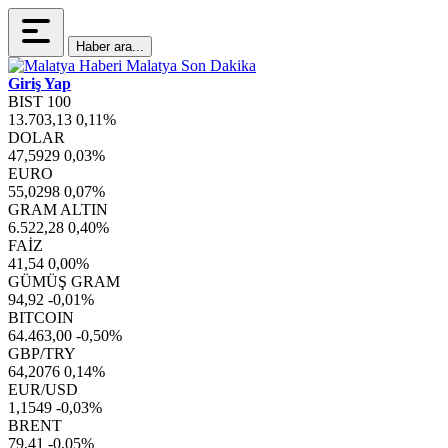
Haber ara...
Giriş Yap
BIST 100
13.703,13
0,11%
DOLAR
47,5929
0,03%
EURO
55,0298
0,07%
GRAM ALTIN
6.522,28
0,40%
FAİZ
41,54
0,00%
GÜMÜŞ GRAM
94,92
-0,01%
BITCOIN
64.463,00
-0,50%
GBP/TRY
64,2076
0,14%
EUR/USD
1,1549
-0,03%
BRENT
79,41
-0,05%