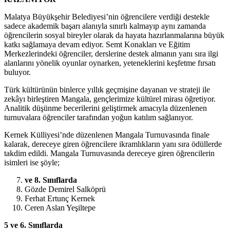
Malatya Büyükşehir Belediyesi’nin öğrencilere verdiği destekle
sadece akademik başarı alanıyla sınırlı kalmayıp aynı zamanda
öğrencilerin
sosyal bireyler olarak da hayata hazırlanmalarına büyük
katkı sağlamaya devam ediyor. Semt Konakları ve Eğitim
Merkezlerindeki öğrenciler, derslerine destek almanın yanı sıra ilgi
alanlarını
yönelik oyunlar oynarken,
yeteneklerini keşfetme fırsatı
buluyor.
Türk kültürünün binlerce yıllık geçmişine dayanan ve strateji ile
zekâyı birleştiren Mangala, gençlerimize kültürel mirası öğretiyor.
Analitik düşünme becerilerini geliştirmek amacıyla düzenlenen
turnuvalara öğrenciler tarafından yoğun katılım sağlanıyor.
Kernek Külliyesi’nde düzenlenen Mangala Turnuvasında final
e
kalarak, dereceye giren öğrencilere ikramlıkların yanı
sıra ödüllerde
takdim edildi. Mangala Turnuvasında dereceye giren öğrencilerin
isimleri ise şöyle;
ve 8. Sınıflarda
Gözde Demirel Salköprü
⁠Ferhat Ertunç Kernek
⁠Ceren Aslan Yeşiltepe
5 ve 6. Sınıflarda