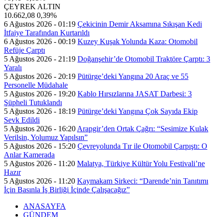
ÇEYREK ALTIN
10.662,08
0,39%
6 Ağustos 2026 - 01:19
Çekicinin Demir Aksamına Sıkışan Kedi
İtfaiye Tarafından Kurtarıldı
6 Ağustos 2026 - 00:19
Kuzey Kuşak Yolunda Kaza: Otomobil
Refüje Çarptı
5 Ağustos 2026 - 21:19
Doğanşehir’de Otomobil Traktöre Çarptı: 3
Yaralı
5 Ağustos 2026 - 20:19
Pütürge’deki Yangına 20 Araç ve 55
Personelle Müdahale
5 Ağustos 2026 - 19:20
Kablo Hırsızlarına JASAT Darbesi: 3
Şüpheli Tutuklandı
5 Ağustos 2026 - 18:19
Pütürge’deki Yangına Çok Sayıda Ekip
Sevk Edildi
5 Ağustos 2026 - 16:20
Arapgir’den Ortak Çağrı: “Sesimize Kulak
Verilsin, Yolumuz Yapılsın”
5 Ağustos 2026 - 15:20
Çevreyolunda Tır ile Otomobil Çarpıştı: O
Anlar Kamerada
5 Ağustos 2026 - 11:20
Malatya, Türkiye Kültür Yolu Festivali’ne
Hazır
5 Ağustos 2026 - 11:20
Kaymakam Sirkeci: “Darende’nin Tanıtımı
İçin Basınla İş Birliği İçinde Çalışacağız”
ANASAYFA
GÜNDEM