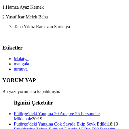
1.Hamza Ayaz Kernek
2.Yusuf İcar Melek Baba
Taha Yıldız Ramazan Sarıkaya
Etiketler
Malatya
mangala
turnuva
YORUM YAP
Bu yazı yorumlara kapatılmıştır.
İlginizi Çekebilir
Pütürge’deki Yangına 20 Araç ve 55 Personelle
Müdahale
20:19
Pütürge’deki Yangına Çok Sayıda Ekip Sevk Edildi
18:19