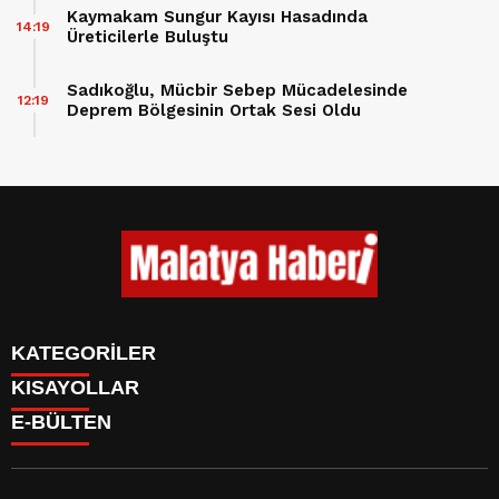
Kaymakam Sungur Kayısı Hasadında
14:19
Üreticilerle Buluştu
Sadıkoğlu, Mücbir Sebep Mücadelesinde
12:19
Deprem Bölgesinin Ortak Sesi Oldu
KATEGORİLER
KISAYOLLAR
GÜNDEM
E-BÜLTEN
ASAYİŞ
CANLI BORSA
EKONOMİ
CANLI SONUÇLAR
EĞİTİM
BURÇLAR
SAĞLIK
CANLI TV
YAŞAM