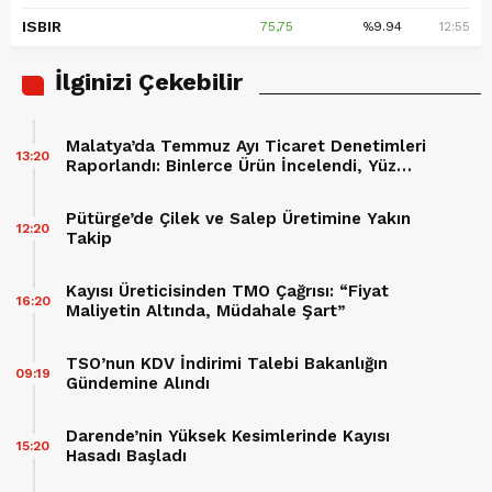
ISBIR
75,75
%9.94
12:55
İlginizi Çekebilir
Malatya’da Temmuz Ayı Ticaret Denetimleri
13:20
Raporlandı: Binlerce Ürün İncelendi, Yüz
Binlerce Lira Cez Kesildi
Pütürge’de Çilek ve Salep Üretimine Yakın
12:20
Takip
Kayısı Üreticisinden TMO Çağrısı: “Fiyat
16:20
Maliyetin Altında, Müdahale Şart”
TSO’nun KDV İndirimi Talebi Bakanlığın
09:19
Gündemine Alındı
Darende’nin Yüksek Kesimlerinde Kayısı
15:20
Hasadı Başladı