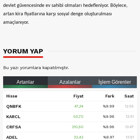
devlet güvencesinde ev sahibi olmaları hedefleniyor. Böylece,
artan kira fiyatlarına karşı sosyal denge oluşturulması
amaçlanıyor.
YORUM YAP
Bu yazı yorumlara kapatılmıştır.
Artanlar
Azalanlar
İşlem Görenler
Hisse
Fiyat
Fark
Saat
QNBFK
47,34
%9.99
12:55
KARCL
50,70
%9.98
13:51
CRFSA
210,50
%9.98
13:47
ADEL
32,42
%9.97
13:51