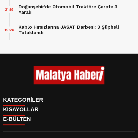
Doğanşehir’de Otomobil Traktöre Çarptı: 3
21:19
Yaralı
Kablo Hırsızlarına JASAT Darbesi: 3 Şüpheli
19:20
Tutuklandı
KATEGORİLER
KISAYOLLAR
GÜNDEM
E-BÜLTEN
ASAYİŞ
CANLI BORSA
EKONOMİ
CANLI SONUÇLAR
EĞİTİM
BURÇLAR
SAĞLIK