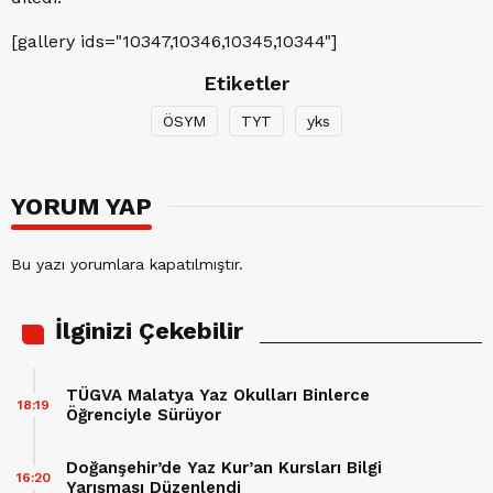
[gallery ids="10347,10346,10345,10344"]
Etiketler
ÖSYM
TYT
yks
YORUM YAP
Bu yazı yorumlara kapatılmıştır.
İlginizi Çekebilir
TÜGVA Malatya Yaz Okulları Binlerce
18:19
Öğrenciyle Sürüyor
Doğanşehir’de Yaz Kur’an Kursları Bilgi
16:20
Yarışması Düzenlendi