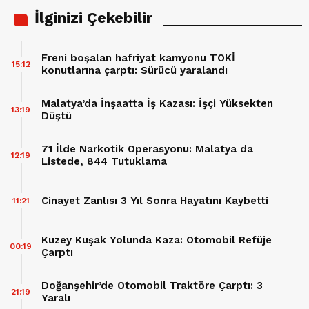
İlginizi Çekebilir
Freni boşalan hafriyat kamyonu TOKİ
15:12
konutlarına çarptı: Sürücü yaralandı
Malatya’da İnşaatta İş Kazası: İşçi Yüksekten
13:19
Düştü
71 İlde Narkotik Operasyonu: Malatya da
12:19
Listede, 844 Tutuklama
Cinayet Zanlısı 3 Yıl Sonra Hayatını Kaybetti
11:21
Kuzey Kuşak Yolunda Kaza: Otomobil Refüje
00:19
Çarptı
Doğanşehir’de Otomobil Traktöre Çarptı: 3
21:19
Yaralı