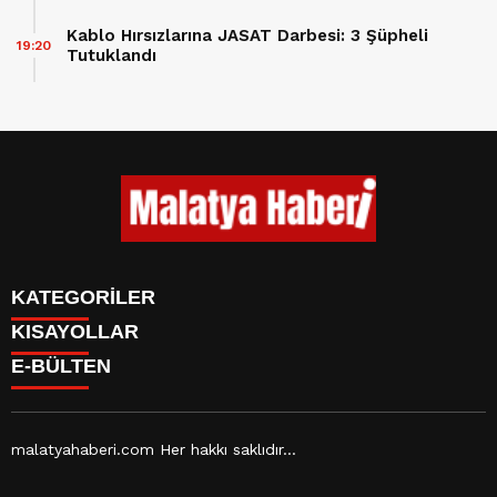
Kablo Hırsızlarına JASAT Darbesi: 3 Şüpheli
19:20
Tutuklandı
KATEGORİLER
KISAYOLLAR
GÜNDEM
E-BÜLTEN
ASAYİŞ
CANLI BORSA
EKONOMİ
CANLI SONUÇLAR
EĞİTİM
BURÇLAR
SAĞLIK
CANLI TV
YAŞAM
malatyahaberi.com Her hakkı saklıdır...
FİKSTÜR
SPOR
FİRMA EKLE
TEKNOLOJİ
malatyahaberi.com
e-bültenine abone olarak, tarafınıza
FİRMA REHBERİ
MAGAZİN