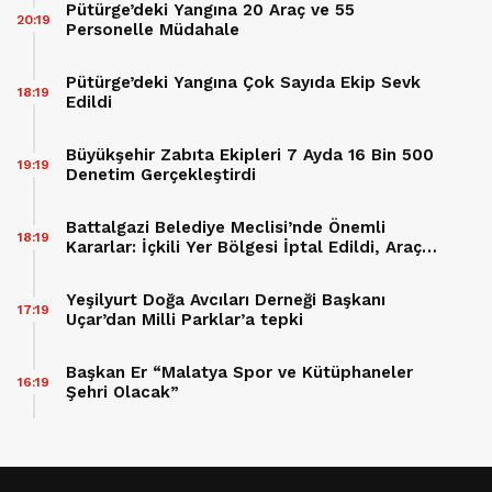
Pütürge’deki Yangına 20 Araç ve 55
20:19
Personelle Müdahale
Pütürge’deki Yangına Çok Sayıda Ekip Sevk
18:19
Edildi
Büyükşehir Zabıta Ekipleri 7 Ayda 16 Bin 500
19:19
Denetim Gerçekleştirdi
Battalgazi Belediye Meclisi’nde Önemli
18:19
Kararlar: İçkili Yer Bölgesi İptal Edildi, Araç
Hibesi Onaylandı
Yeşilyurt Doğa Avcıları Derneği Başkanı
17:19
Uçar’dan Milli Parklar’a tepki
Başkan Er “Malatya Spor ve Kütüphaneler
16:19
Şehri Olacak”