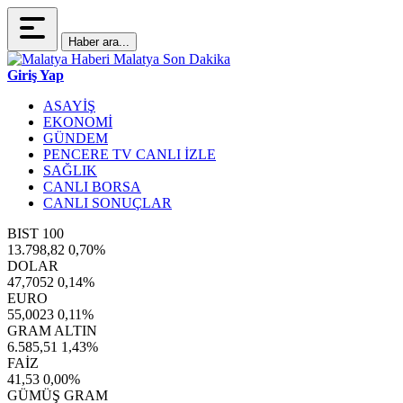
Haber ara...
Giriş Yap
ASAYİŞ
EKONOMİ
GÜNDEM
PENCERE TV CANLI İZLE
SAĞLIK
CANLI BORSA
CANLI SONUÇLAR
BIST 100
13.798,82
0,70%
DOLAR
47,7052
0,14%
EURO
55,0023
0,11%
GRAM ALTIN
6.585,51
1,43%
FAİZ
41,53
0,00%
GÜMÜŞ GRAM