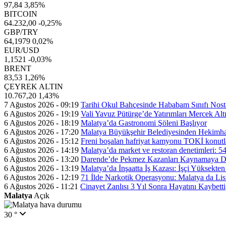
97,84
3,85%
BITCOIN
64.232,00
-0,25%
GBP/TRY
64,1979
0,02%
EUR/USD
1,1521
-0,03%
BRENT
83,53
1,26%
ÇEYREK ALTIN
10.767,20
1,43%
7 Ağustos 2026 - 09:19
Tarihi Okul Bahçesinde Hababam Sınıfı Nosta
6 Ağustos 2026 - 19:19
Vali Yavuz Pütürge’de Yatırımları Mercek Alt
6 Ağustos 2026 - 18:19
Malatya’da Gastronomi Şöleni Başlıyor
6 Ağustos 2026 - 17:20
Malatya Büyükşehir Belediyesinden Hekimhan
6 Ağustos 2026 - 15:12
Freni boşalan hafriyat kamyonu TOKİ konutla
6 Ağustos 2026 - 14:19
Malatya’da market ve restoran denetimleri: 54
6 Ağustos 2026 - 13:20
Darende’de Pekmez Kazanları Kaynamaya 
6 Ağustos 2026 - 13:19
Malatya’da İnşaatta İş Kazası: İşçi Yüksekte
6 Ağustos 2026 - 12:19
71 İlde Narkotik Operasyonu: Malatya da Li
6 Ağustos 2026 - 11:21
Cinayet Zanlısı 3 Yıl Sonra Hayatını Kaybetti
Malatya
Açık
30 °