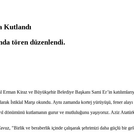
a Kutlandı
da tören düzenlendi.
rman Kiraz ve Büyükşehir Belediye Başkanı Sami Er’in katılımlarıyla
arak İstiklal Marşı okundu. Aynı zamanda kortej yürüyüşü, fener alayı 
ıl dönümünü kutlamanın gurur ve mutluluğunu yaşıyoruz. Aziz Atatürk’ü,
z, "Birlik ve beraberlik içinde çalışarak şehrimizi daha güçlü bir gele