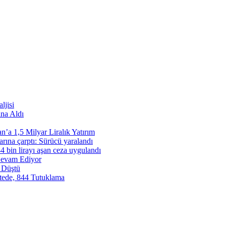
ljisi
ına Aldı
’a 1,5 Milyar Liralık Yatırım
rına çarptı: Sürücü yaralandı
4 bin lirayı aşan ceza uygulandı
Devam Ediyor
n Düştü
stede, 844 Tutuklama