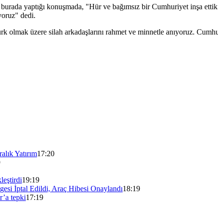
 burada yaptığı konuşmada, "Hür ve bağımsız bir Cumhuriyet inşa ettik.
yoruz" dedi.
k olmak üzere silah arkadaşlarını rahmet ve minnetle anıyoruz. Cumhu
alık Yatırım
17:20
9
eştirdi
19:19
gesi İptal Edildi, Araç Hibesi Onaylandı
18:19
r’a tepki
17:19