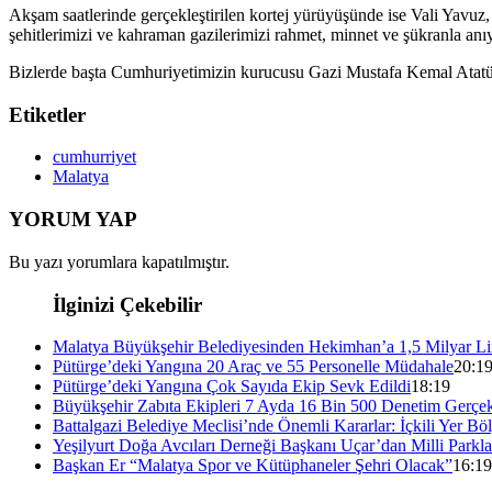
Akşam saatlerinde gerçekleştirilen kortej yürüyüşünde ise Vali Yavuz,
şehitlerimizi ve kahraman gazilerimizi rahmet, minnet ve şükranla anı
Bizlerde başta Cumhuriyetimizin kurucusu Gazi Mustafa Kemal Atatür
Etiketler
cumhurriyet
Malatya
YORUM YAP
Bu yazı yorumlara kapatılmıştır.
İlginizi Çekebilir
Malatya Büyükşehir Belediyesinden Hekimhan’a 1,5 Milyar Lir
Pütürge’deki Yangına 20 Araç ve 55 Personelle Müdahale
20:1
Pütürge’deki Yangına Çok Sayıda Ekip Sevk Edildi
18:19
Büyükşehir Zabıta Ekipleri 7 Ayda 16 Bin 500 Denetim Gerçekl
Battalgazi Belediye Meclisi’nde Önemli Kararlar: İçkili Yer Böl
Yeşilyurt Doğa Avcıları Derneği Başkanı Uçar’dan Milli Parkla
Başkan Er “Malatya Spor ve Kütüphaneler Şehri Olacak”
16:19