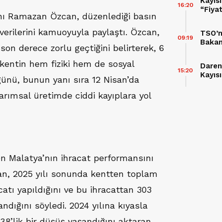
Kayıs
16:20
“Fiya
nı Ramazan Özcan, düzenlediği basın
Şart”
 verilerini kamuoyuyla paylaştı. Özcan,
TSO’n
09:19
Bakan
son derece zorlu geçtiğini belirterek, 6
kentin hem fiziki hem de sosyal
Daren
15:20
Kayıs
ünü, bunun yanı sıra 12 Nisan’da
arımsal üretimde ciddi kayıplara yol
 Malatya’nın ihracat performansını
n, 2025 yılı sonunda kentten toplam
catı yapıldığını ve bu ihracattan 303
ndığını söyledi. 2024 yılına kıyasla
38’lik bir düşüş yaşandığını aktaran