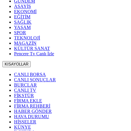
GÜNDEM
ASAYİŞ
EKONOMİ
EĞİTİM
SAĞLIK
YAŞAM
SPOR
TEKNOLOJİ
MAGAZİN
KÜLTÜR SANAT
Pencere Tv Canlı İzle
KISAYOLLAR
CANLI BORSA
CANLI SONUÇLAR
BURÇLAR
CANLI TV
FİKSTÜR
FİRMA EKLE
FİRMA REHBERİ
HABER GÖNDER
HAVA DURUMU
HİSSELER
KÜNYE