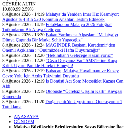
ÇEYREK ALTIN
10.889,99
2,59%
8 Ağustos 2026 - 14:19
Malatya’da Yeniden İmar Hız Kesmiyor:
Ağustos’ta 4 Bin 520 Konutun Anahtarı Teslim Edilecek
8 Ağustos 2026 - 14:19
FotoMaraton Malatya 2026 Fotoğraf
Tutkunlarını Bir Araya Getiriyor
8 Ağustos 2026 - 13:20
Bakan Yardımcısı Alpaslan: “Malatya’yı
Dünya Çapında Bir Marka Şehir Yapacağız”
8 Ağustos 2026 - 12:24
MAGİNDER Başkanı Karademir’den
Önemli Açıklama : “Önümüzdeki Hafta Duyuracağız”
8 Ağustos 2026 - 12:20
“Hekimhan’ı Geleceğe Hazırlıyoruz”
8 Ağustos 2026 - 12:20
“Ceza Dosyanız Var” SMS’lerine Karşı
Kritik Uyarı: Panikle Hareket Etmeyin!
8 Ağustos 2026 - 12:19
Babacan, Malatya Havalimanı ve Kuzey
Çevre Yolu İçin Açılış Takvimini Duyurdu
8 Ağustos 2026 - 12:19
İş Dönüşü Acı Son: Motosiklet Kazası Can
Aldı
8 Ağustos 2026 - 12:19
Otobüste “Ücretsiz Ulaşım Kartı” Kavgası
Kamerada
8 Ağustos 2026 - 11:20
Doğanşehir’de Uyuşturucu Operasyonu: 1
Tutuklama
ANASAYFA
GÜNDEM
Malatya Büyükşehir Belediyesinden Savaş Bölgesine İlaç