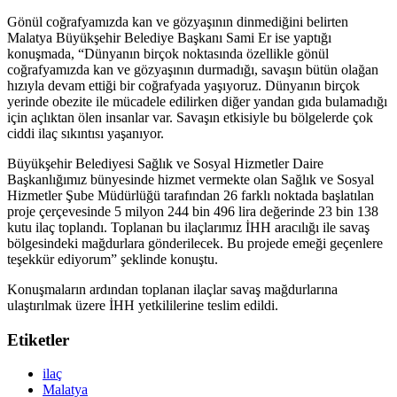
Gönül coğrafyamızda kan ve gözyaşının dinmediğini belirten
Malatya Büyükşehir Belediye Başkanı Sami Er ise yaptığı
konuşmada, “Dünyanın birçok noktasında özellikle gönül
coğrafyamızda kan ve gözyaşının durmadığı, savaşın bütün olağan
hızıyla devam ettiği bir coğrafyada yaşıyoruz. Dünyanın birçok
yerinde obezite ile mücadele edilirken diğer yandan gıda bulamadığı
için açlıktan ölen insanlar var. Savaşın etkisiyle bu bölgelerde çok
ciddi ilaç sıkıntısı yaşanıyor.
Büyükşehir Belediyesi Sağlık ve Sosyal Hizmetler Daire
Başkanlığımız bünyesinde hizmet vermekte olan Sağlık ve Sosyal
Hizmetler Şube Müdürlüğü tarafından 26 farklı noktada başlatılan
proje çerçevesinde 5 milyon 244 bin 496 lira değerinde 23 bin 138
kutu ilaç toplandı. Toplanan bu ilaçlarımız İHH aracılığı ile savaş
bölgesindeki mağdurlara gönderilecek. Bu projede emeği geçenlere
teşekkür ediyorum” şeklinde konuştu.
Konuşmaların ardından toplanan ilaçlar savaş mağdurlarına
ulaştırılmak üzere İHH yetkililerine teslim edildi.
Etiketler
ilaç
Malatya