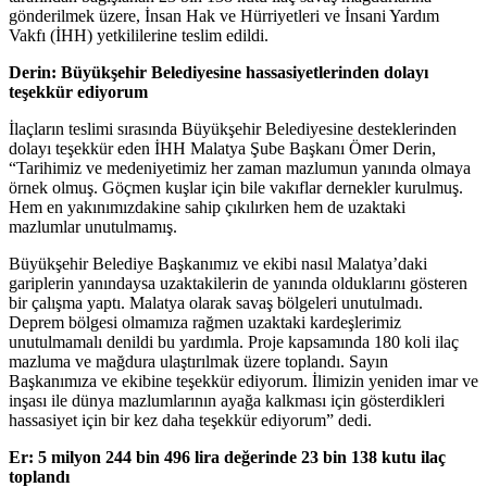
gönderilmek üzere, İnsan Hak ve Hürriyetleri ve İnsani Yardım
Vakfı (İHH) yetkililerine teslim edildi.
Derin: Büyükşehir Belediyesine hassasiyetlerinden dolayı
teşekkür ediyorum
İlaçların teslimi sırasında Büyükşehir Belediyesine desteklerinden
dolayı teşekkür eden İHH Malatya Şube Başkanı Ömer Derin,
“Tarihimiz ve medeniyetimiz her zaman mazlumun yanında olmaya
örnek olmuş. Göçmen kuşlar için bile vakıflar dernekler kurulmuş.
Hem en yakınımızdakine sahip çıkılırken hem de uzaktaki
mazlumlar unutulmamış.
Büyükşehir Belediye Başkanımız ve ekibi nasıl Malatya’daki
gariplerin yanındaysa uzaktakilerin de yanında olduklarını gösteren
bir çalışma yaptı. Malatya olarak savaş bölgeleri unutulmadı.
Deprem bölgesi olmamıza rağmen uzaktaki kardeşlerimiz
unutulmamalı denildi bu yardımla. Proje kapsamında 180 koli ilaç
mazluma ve mağdura ulaştırılmak üzere toplandı. Sayın
Başkanımıza ve ekibine teşekkür ediyorum. İlimizin yeniden imar ve
inşası ile dünya mazlumlarının ayağa kalkması için gösterdikleri
hassasiyet için bir kez daha teşekkür ediyorum” dedi.
Er: 5 milyon 244 bin 496 lira değerinde 23 bin 138 kutu ilaç
toplandı