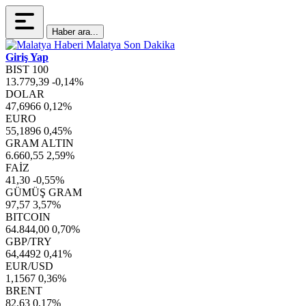
Haber ara...
Giriş Yap
BIST 100
13.779,39
-0,14%
DOLAR
47,6966
0,12%
EURO
55,1896
0,45%
GRAM ALTIN
6.660,55
2,59%
FAİZ
41,30
-0,55%
GÜMÜŞ GRAM
97,57
3,57%
BITCOIN
64.844,00
0,70%
GBP/TRY
64,4492
0,41%
EUR/USD
1,1567
0,36%
BRENT
82,63
0,17%