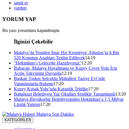
samii er
yardım
YORUM YAP
Bu yazı yorumlara kapatılmıştır.
İlginizi Çekebilir
Malatya’da Yeniden İmar Hız Kesmiyor: Ağustos’ta 4 Bin
520 Konutun Anahtarı Teslim Edilecek
14:19
“Hekimhan’ı Geleceğe Hazırlıyoruz”
12:20
Babacan, Malatya Havalimanı ve Kuzey Çevre Yolu İçin
Açılış Takvimini Duyurdu
12:19
Başkan Taşkın Selçuklu Mahallesi Taziye Evi’nde
Vatandaşlarla Buluştu
17:20
Kuzey Kuşak Yolu’nda Karanlık Tehlike
17:20
Battalgazi Belediyesi Yaz Okulları Şenlikle Tamamlandı
13:20
Malatya Büyükşehir Belediyesinden Hekimhan’a 1,5 Milyar
Liralık Yatırım
17:20
KATEGORİLER