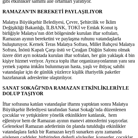
gibi etkinlikler samimi aile ortamları yaratıyor.
RAMAZAN’IN BEREKETİ PAYLAŞILIYOR
Malatya Büyükşehir Belediyesi, Çevre, Şehircilik ve İklim
Değişikliği Bakanlığı, İLBANK, TOKİ ve Emlak Konut iş
birliğiyle Malatya’nın dört bölgesinde kurulan iftar sofraları,
Ramazan ayının bereketini ve paylaşma ruhunu vatandaşlarla
buluşturuyor. Kernek Teras Malatya Sofrası, Millet Bahçesi Malatya
Sofrası, İnönü Kapalı Çarşı üstü ve Çırağan Düğün Salonu olmak
üzere dört ayrı noktada kurulan iftar sofraları, her gün yaklaşık 4 bin
kişiye hizmet veriyor. Ayrıca toplu iftar organizasyonlarının yanı sıra
yemek yapma imkânı bulunmayan hasta, yaşlı ve ihtiyaç sahibi
vatandaşlar için de günlük yüzlerce kişilik iftariyelik paketler
hazırlanarak adreslerine ulaştırılıyor.
SANAT SOKAĞI’NDA RAMAZAN ETKİNLİKLERİYLE
DOLUP TAŞIYOR
İftar sofrasına katılan vatandaşlar iftarını yaptıktan sonra Malatya
Büyükşehir Belediyesi tarafından Sanat Sokağı’nda düzenlenen
çocuklar ve yetişkinlere yönelik etkinliklere katılarak, hem
eğleniyor hem de Ramazan ayının manevi atmosferini yaşıyorlar.
Geleneksel Ramazan adetlerinin ön planda tutulduğu etkinlikler
vatandaşlara farklı bir Ramazan keyfi sunarken aynı zamanda
süslenen caddeler, birbirinden değerli söyleşiler, konserler, çocuklar