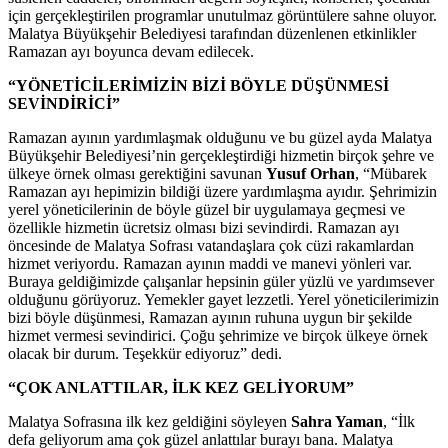
için gerçekleştirilen programlar unutulmaz görüntülere sahne oluyor.
Malatya Büyükşehir Belediyesi tarafından düzenlenen etkinlikler
Ramazan ayı boyunca devam edilecek.
“YÖNETİCİLERİMİZİN BİZİ BÖYLE DÜŞÜNMESİ
SEVİNDİRİCİ”
Ramazan ayının yardımlaşmak olduğunu ve bu güzel ayda Malatya
Büyükşehir Belediyesi’nin gerçekleştirdiği hizmetin birçok şehre ve
ülkeye örnek olması gerektiğini savunan
Yusuf Orhan
, “Mübarek
Ramazan ayı hepimizin bildiği üzere yardımlaşma ayıdır. Şehrimizin
yerel yöneticilerinin de böyle güzel bir uygulamaya geçmesi ve
özellikle hizmetin ücretsiz olması bizi sevindirdi. Ramazan ayı
öncesinde de Malatya Sofrası vatandaşlara çok cüzi rakamlardan
hizmet veriyordu. Ramazan ayının maddi ve manevi yönleri var.
Buraya geldiğimizde çalışanlar hepsinin güler yüzlü ve yardımsever
olduğunu görüyoruz. Yemekler gayet lezzetli. Yerel yöneticilerimizin
bizi böyle düşünmesi, Ramazan ayının ruhuna uygun bir şekilde
hizmet vermesi sevindirici. Çoğu şehrimize ve birçok ülkeye örnek
olacak bir durum. Teşekkür ediyoruz” dedi.
“ÇOK ANLATTILAR, İLK KEZ GELİYORUM”
Malatya Sofrasına ilk kez geldiğini söyleyen
Sahra Yaman
, “İlk
defa geliyorum ama çok güzel anlattılar burayı bana. Malatya