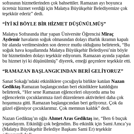
sofrasının hizmetlerinden çok bahsettiler. Ramazan ayı boyunca
ücretsiz hizmet verdiği için Malatya Büyükşehir Belediyemize çok
teşekkür ederiz” dedi.
“İYİ Kİ BÖYLE BİR HİZMET DÜŞÜNÜLMÜŞ”
Malatya Sofrasında iftar yapan Üniversite Öğrencisi
Miraç
Aydemir
havaların soğuk olmasından dolayı iftarlık ikramın kapalı
bir alanda verilmesinden son derece mutlu olduğunu belirterek, “Bu
soğuk hava koşullarında Malatya Büyükşehir Belediyesi’nin böyle
bir hizmetinden dolayı teşekkür ediyorum. Ramazan ayında yapılan
bu hizmet iyi ki düşünülmüş” diyerek, emeği geçenlere teşekkür etti.
“RAMAZAN BAŞLANGICINDAN BERİ GELİYORUZ”
Sanat Sokağı’ndaki etkinliklere çocuğuyla birlikte katılan
Nazan
Gediktaş
Ramazan başlangıcından beri ekinliklere katıldığını
belirterek, “Her sene Ramazan eğlenceleri oluyordu ama bu
eğlencelerin çocuklarımıza özel düzenlenen aktiviteleri daha çok
hoşumuza gitti. Ramazan başlangıcından beri geliyoruz. Çok da
güzel eğleniyor çocuklarımız. Çok memnun kaldık” dedi.
Nazan Gediktaş’ın oğlu
Ahmet Aras Gediktaş
ise, “Ben 6 buçuk
yaşındayım. Etkinliği çok beğendim. Bu etkinlik için Sami Amca’ya
(Malatya Büyükşehir Belediye Başkanı Sami Er) teşekkür