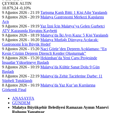
ÇEYREK ALTIN
10.879,24
-0,10%
9 Ağustos 2026 - 21:19
Tartışma Kanlı Bitti: 1 Kişi Ağır Yaralandı
9 Ağustos 2026 - 20:19
Malatya Gastronomi Merkezi Kapılarını
Açtı
9 Ağustos 2026 - 19:19
Yaz İzni İçin Malatya’ya Gelen Gurbetçi
ATV Kazasında Hayatını Kaybetti
9 Ağustos 2026 - 18:19
Malatya’da İki Ayrı Kaza: 5 Kişi Yaralandı
9 Ağustos 2026 - 16:20
Malatya Mutfağı Dünyaya Açılacak:
Gastronomi İçin Büyük Hedef
9 Ağustos 2026 - 15:20
Naci Görür’den Deprem Açıklaması: “En
Kesin Çözüm Deprem Dirençli Kentler Oluşturmak”
9 Ağustos 2026 - 15:20
Hekimhan’da Yeni Çarşı Projesinde
İnşaatlar Yükselmeye Başladı
9 Ağustos 2026 - 10:19
Malatya’da Kültür Sanat Dolu 9 Gün
Başladı
8 Ağustos 2026 - 22:19
Malatya’da Zehir Tacirlerine Darbe: 11
Şüpheli Tutuklandı
8 Ağustos 2026 - 16:19
Malatya’da Yaz Kur’an Kurslarına
Görkemli Final
ANASAYFA
GÜNDEM
Malatya Büyükşehir Belediyesi Ramazan Ayının Manevi
Ruhunu Yansıtıyor