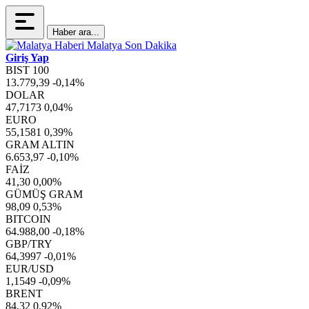
Haber ara...
Giriş Yap
BIST 100
13.779,39
-0,14%
DOLAR
47,7173
0,04%
EURO
55,1581
0,39%
GRAM ALTIN
6.653,97
-0,10%
FAİZ
41,30
0,00%
GÜMÜŞ GRAM
98,09
0,53%
BITCOIN
64.988,00
-0,18%
GBP/TRY
64,3997
-0,01%
EUR/USD
1,1549
-0,09%
BRENT
84,32
0,92%