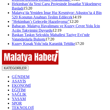
Hekimhan’da Yeni Çarşı Projesinde İnşaatlar Yükselmeye
Başladı
15:20
Malatya’da Yeniden İmar Hız Kesmiyor: Ağustos’ta 4 Bin
520 Konutun Anahtarı Teslim Edilecek
14:19
“Hekimhan’ı Geleceğe Hazırlıyoruz”
12:20
Babacan, Malatya Havalimanı ve Kuzey Çevre Yolu İçin
Açılış Takvimini Duyurdu
12:19
Başkan Taşkın Selçuklu Mahallesi Taziye Evi’nde
Vatandaşlarla Buluştu
17:20
Kuzey Kuşak Yolu’nda Karanlık Tehlike
17:20
KATEGORİLER
GÜNDEM
ASAYİŞ
EKONOMİ
EĞİTİM
SAĞLIK
YAŞAM
SPOR
TEKNOLOJİ