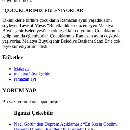
ediyorum” dedi.
“ÇOCUKLARIMIZ EĞLENİYORLAR”
Etkinliklerle birlikte çocukların Ramazan ayını yaşadıklarını
söyleyen
Levent Meşe
, “Bu etkinlikleri düzenleyen Malatya
Büyükşehir Belediyesi’ne çok teşekkür ediyorum. Çocuklarımız
gelip burada eğleniyorlar. Çocuklarımız Ramazan ayını coşkuyla
yaşıyorlar. Malatya Büyükşehir Belediye Başkanı Sami Er’e çok
teşekkür ediyorum” dedi.
Etiketler
Malatya
malatya büyükşehir
ramazan ayı
YORUM YAP
Bu yazı yorumlara kapatılmıştır.
İlginizi Çekebilir
Naci Görür’den Deprem Açıklaması: “En Kesin Çözüm
Deprem Dirençli Kentler Oluşturmak”
15:20