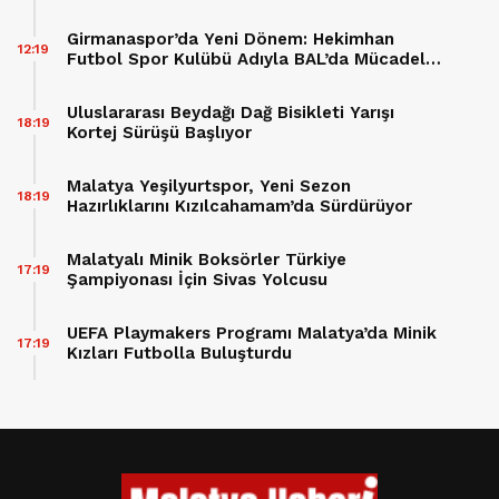
Girmanaspor’da Yeni Dönem: Hekimhan
12:19
Futbol Spor Kulübü Adıyla BAL’da Mücadele
Edecek
Uluslararası Beydağı Dağ Bisikleti Yarışı
18:19
Kortej Sürüşü Başlıyor
Malatya Yeşilyurtspor, Yeni Sezon
18:19
Hazırlıklarını Kızılcahamam’da Sürdürüyor
Malatyalı Minik Boksörler Türkiye
17:19
Şampiyonası İçin Sivas Yolcusu
UEFA Playmakers Programı Malatya’da Minik
17:19
Kızları Futbolla Buluşturdu